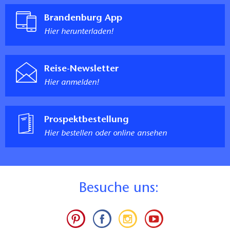
Kleiner Shop im Hafenbüro
Brandenburg App
Rezeption
Hier herunterladen!
Rezeptionscounter oder -tisch teilweise auf eine Höhe
von 85 cm abgesenkt
Kommentar:
Reise-Newsletter
Hafenbüro (1 Stufe 27 cm) befindet sich im Alten
Hier anmelden!
Hafen (ca. 500 m entfernt
Weg dorthin durch den Ziegeleipark, glatt gepflastert,
stufenlos
Prospektbestellung
Gästetoilette
Hier bestellen oder online ansehen
Kommentar:
barrierefreies WC im Alten Hafen ca. 500 m entfernt
im Hafenbüro
Dusche / Sanitärräume / Umkleide
B
esuche uns:
Kommentar:
barrierefreie Dusche/Umkleide im Alten Hafen ca. 500
m entfernt