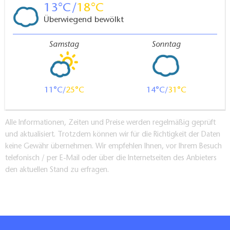
Neu ausgebauter, großzügiger Hafen
13
18
Hafenbüro im Alten Hafen in ca. 500 m Entfernung,
Überwiegend bewölkt
barrierefreie Hausboote vorzugsweise im Alten Hafen
(wenn Sanitäranlagen benötigt werden)
Samstag
Sonntag
Erfahrung mit Gästen mit Mobilitätseinschränkungen
PKW-Stellplätze
Anzahl der ausgewiesenen Behindertenparkplätze in
11
25
14
31
der Nähe des Eingangs: 2
Kommentar:
vor Ziegeleipark Mildenberg (ca. 200 m)
Alle Informationen, Zeiten und Preise werden regelmäßig geprüft
Zugang und Wege Außenbereich
und aktualisiert. Trotzdem können wir für die Richtigkeit der Daten
keine Gewähr übernehmen. Wir empfehlen Ihnen, vor Ihrem Besuch
stufenlose Wegeführung möglich
telefonisch / per E-Mail oder über die Internetseiten des Anbieters
Wegebeschaffenheit:
den aktuellen Stand zu erfragen.
glattes Pflaster, Asphalt, kleine Steigung am
Hafenausgang Richtung Ziegeleipark
Kommentar:
Bushaltestelle vor Ziegeleipark (200 m)
barrierefreie Angebote im Ziegeleipark