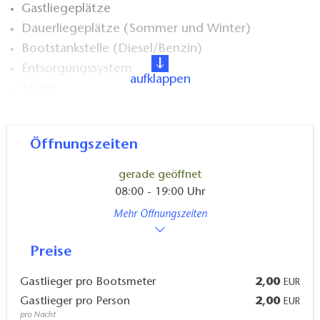
Gastliegeplätze
Dauerliegeplätze (Sommer und Winter)
Bootstankstelle (Diesel/Benzin)
Entsorgungssystem
aufklappen
Strom
Wasser
Sanitäre Einrichtungen
Öffnungszeiten
Hafenshop, A-HA Boutique & Brötchenservice im
Alten Hafen
gerade geöffnet
Motoren-Service (HONDA Marine), Boots-Service
08:00 - 19:00 Uhr
Neu- und Gebrauchtboote
Mehr Öffnungszeiten
Yachtcharter (17 hochwertige Yachten)
Motorboot- und Kanu-Verleih
Preise
Campingplatz (mit Campingfässern +
Gastlieger pro Bootsmeter
2,00
EUR
Mietwohnwagen)
Gastlieger pro Person
2,00
EUR
Restaurant
pro Nacht