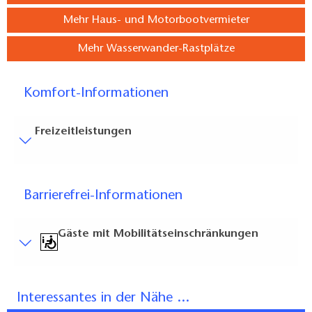
Mehr Haus- und Motorbootvermieter
Mehr Wasserwander-Rastplätze
Komfort-Informationen
Freizeitleistungen
Besucherparkplätze
Entfernung der Besucherparkplätze zum Eingang (in
Barrierefrei-Informationen
Meter, ca.): 50
Bodenbelag
Gäste mit Mobilitätseinschränkungen
Zum Teil eingeschränkt begehbarer Bodenbelag
(innen und/oder außen)
Kurzbeschreibung
Treppen
Kurzbeschreibung:
Interessantes in der Nähe ...
Alles ist ebenerdig / ohne Treppen erreichbar.