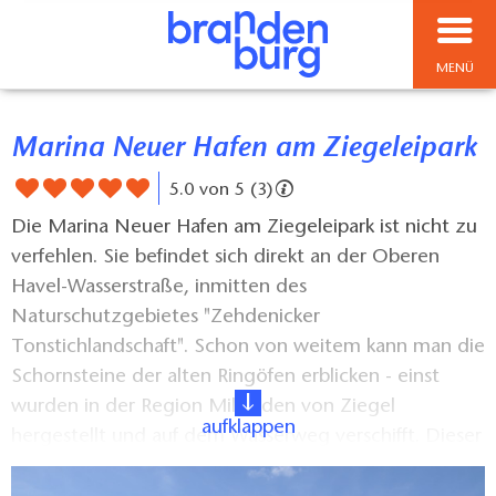
MENÜ
Marina Neuer Hafen am Ziegeleipark
5.0 von 5 (3)
Die Marina Neuer Hafen am Ziegeleipark ist nicht zu
verfehlen. Sie befindet sich direkt an der Oberen
Havel-Wasserstraße, inmitten des
Naturschutzgebietes "Zehdenicker
Tonstichlandschaft". Schon von weitem kann man die
Schornsteine der alten Ringöfen erblicken - einst
wurden in der Region Milliarden von Ziegel
aufklappen
hergestellt und auf dem Wasserweg verschifft. Dieser
attraktive Start- und Zielpunkt bzw. Rastplatz