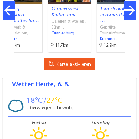
Hedwig
Oranienwerk -
Touristeninforma
Bollhagen
Kultur- und…
tionspunkt (TIP)
Werkstätten für…
…
Galerien & Ateliers,
Handwerk &
Bühn…
Geprüfte
Manufakturen, …
Oranienburg
Touristinformati…
Marwitz
Kremmen
14.5km
11.7km
12.2km
Karte aktivieren
Wetter
Heute, 6. 8.
18
27
Überwiegend bewölkt
Freitag
Samstag