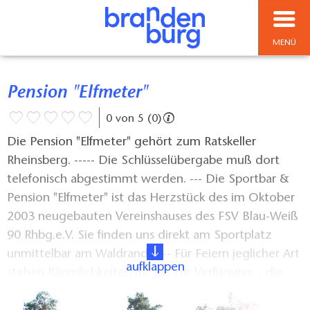
MENÜ
Pension "Elfmeter"
0 von 5 (0)
Die Pension "Elfmeter" gehört zum Ratskeller
Rheinsberg. ----- Die Schlüsselübergabe muß dort
telefonisch abgestimmt werden. --- Die Sportbar &
Pension "Elfmeter" ist das Herzstück des im Oktober
2003 neugebauten Vereinshauses des FSV Blau-Weiß
90 Rhbg.e.V. Sie finden uns direkt am Sportplatz
unmittelbar am Waldrand. ---- Für Feiern jeglicher Art
aufklappen
stehen Räumlichkeiten für Sie zur Verfügung. - die
Inanspruchnahme der gastronomischen Leistungen