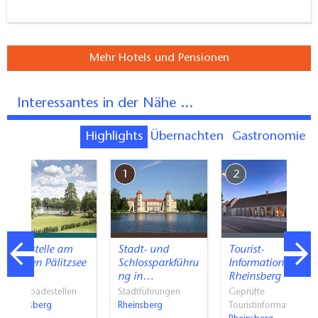
Mehr Hotels und Pensionen
Interessantes in der Nähe ...
Highlights
Übernachten
Gastronomie
7
1
2
Badestelle am
Stadt- und
Tourist-
Kleinen Pälitzsee
Schlossparkführu
Information
in…
ng in…
Rheinsberg
Naturbadestellen
Stadtführungen
Geprüfte
Rheinsberg
Rheinsberg
Touristinformati…