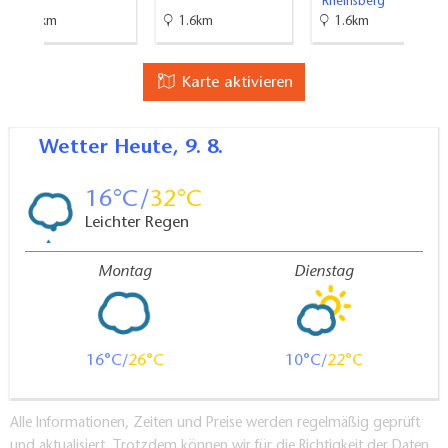
Rheinsberg
9.7km
1.6km
1.6km
Karte aktivieren
Wetter
Heute, 9. 8.
16
32
Leichter Regen
Montag
Dienstag
16
26
10
22
Alle Informationen, Zeiten und Preise werden regelmäßig geprüft
und aktualisiert. Trotzdem können wir für die Richtigkeit der Daten