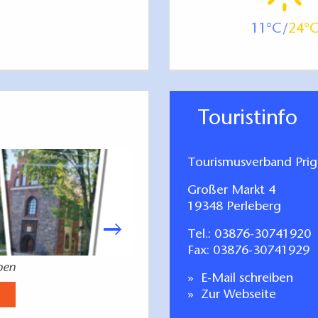
11
24
Touristinfo
Tourismusverband Prign
Großer Markt 4
19348 Perleberg
Tel.:
03876-30741920
Fax: 03876-30741929
eben
Radeln in
E-Mail schreiben
Jetzt anse
Zur Webseite