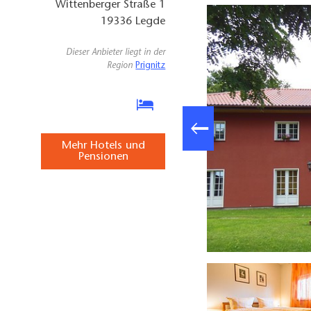
Wittenberger Straße 1
19336
Legde
Dieser Anbieter liegt in der
Region
Prignitz
Mehr Hotels und
Pensionen
Legde, Foto: Dirk Bleyer, Lizenz: Tourismusverband Prignitz e.V.