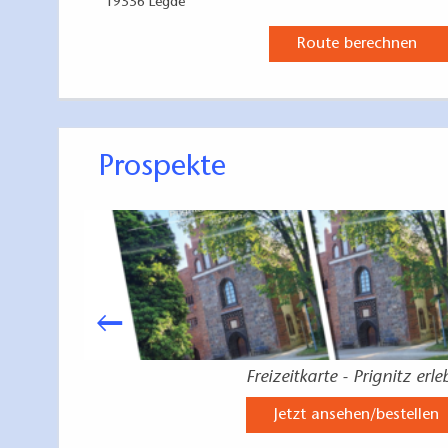
19336 Legde
Route berechnen
Prospekte
Freizeitkarte - Prignitz erl
Jetzt ansehen/bestellen