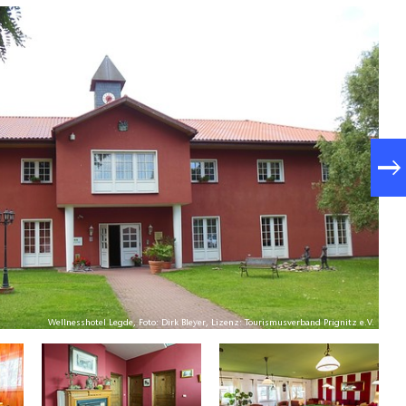
Wellnesshotel Legde, Foto: Dirk Bleyer, Lizenz: Tourismusverband Prignitz e.V.