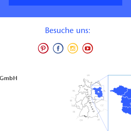
B
esuche uns:
g GmbH