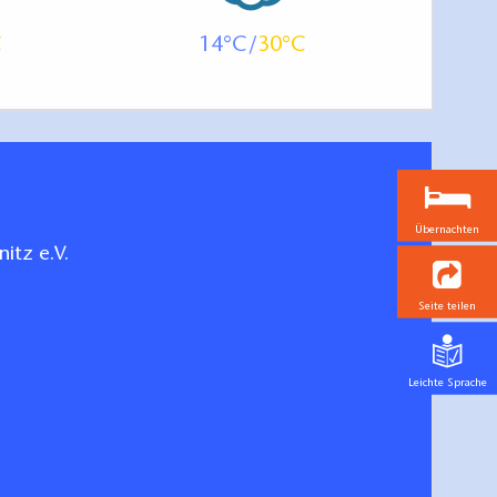
14
30
Übernachten
itz e.V.
Seite teilen
Leichte Sprache
 der Prignitz
hen/bestellen