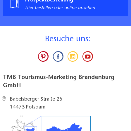
Prospektbestellung
der Kommunikation im Sitzen vorhanden
Hier bestellen oder online ansehen
Kommentar:
Die Rezeption befindet sich im Haupthaus und ist von
der Straße aus über 3 Stufen, vom Hof aus stufenlos
zugänglich.
B
esuche uns:
Flure
Breite der Flure, die zu den Zimmern führen: 143 cm
Zimmer
Zugang stufenlos
Durchgangsbreite der Zimmertür: 94 cm
TMB Tourismus-Marketing Brandenburg
Durchgangsbreite der schmalsten aller zu
GmbH
benutzenden Türen, Flure und Durchgänge: 94 cm
Länge der Bewegungsfläche vor dem Sanitärraum im
Babelsberger Straße 26
Zimmer: 150 cm
14473 Potsdam
Breite der Bewegungsfläche vor dem Sanitärraum im
Zimmer: 150 cm
Länge der Bewegungsfläche vor dem Durchgang zu