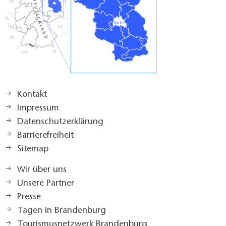
einer Längsseite des Bettes: >150 cm
Breite der Bewegungsfläche vor dem Durchgang zu
einer Längsseite des Bettes: >150 cm
Breite der Bewegungsfläche an dieser Längsseite des
Bettes: >150 cm
Breite der Bewegungsflächen vor
Einrichtungsgegenständen (z.B. Schrank): 150 cm
Breite des schmalsten Durchgangs innerhalb des
Kontakt
Zimmers: 90 cm
Impressum
Höhe der Liegefläche: 61 cm
Datenschutzerklärung
Kommentar:
Barrierefreiheit
Die zwei barrierefrei zugänglichen Zimmer befinden
Sitemap
sich im Neubau, nicht im Haupthaus
Durch die Kofferablage entsteht im Zimmer eine
Wir über uns
Engstelle. Die Ablage kann jedoch leicht bewegt
Unsere Partner
werden.
Presse
Die Zimmertür ist aus Brandschutzgründen relativ
Tagen in Brandenburg
schwergängig ("kräftiger Zug")
Tourismusnetzwerk Brandenburg