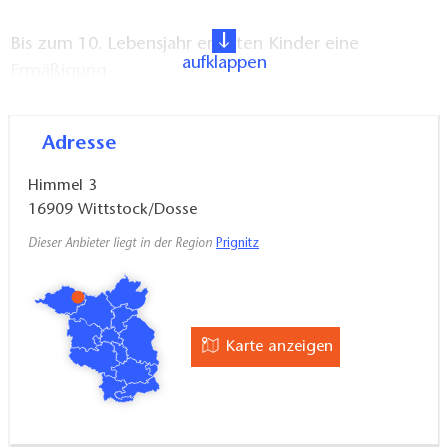
Bis zum 10. Lebensjahr erhalten Kinder eine
aufklappen
Ermäßigung.
Strom, Wasser, Heizung, Handtücher und
Adresse
Bettwäsche sind inklusive.
Himmel 3
16909
Wittstock/Dosse
Dieser Anbieter liegt in der Region
Prignitz
Karte anzeigen