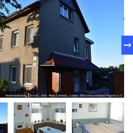
Ferienwohnung "Christa", Foto: Peter Greilach, Lizenz: Tourismusverband Prignitz e.V.