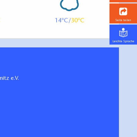
14
30
Seite teilen
Leichte Sprache
itz e.V.
 der Prignitz
hen/bestellen