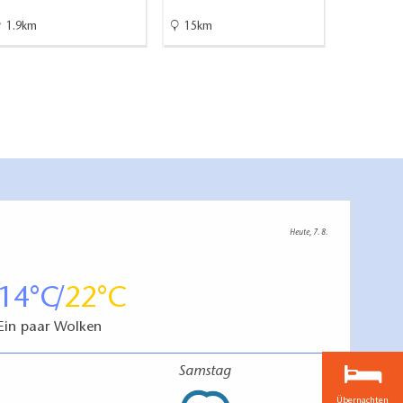
1.9km
15km
22.5km
Heute, 7. 8.
14
22
Ein paar Wolken
Samstag
Übernachten