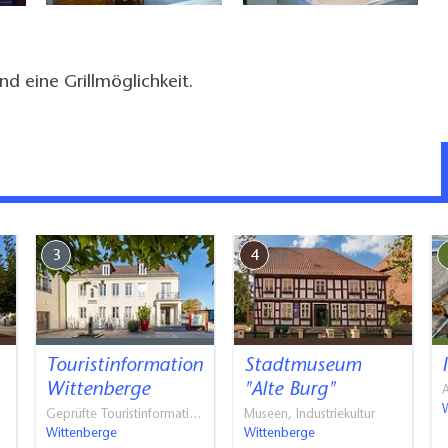
d eine Grillmöglichkeit.
3
4
Touristinformation
Stadtmuseum
Wittenberge
"Alte Burg"
A
Geprüfte Touristinformati…
Museen, Industriekultur
Wittenberge
Wittenberge