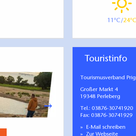
11
24
Touristinfo
Tourismusverband Prign
Großer Markt 4
19348 Perleberg
Tel.:
03876-30741920
Fax: 03876-30741929
Radeln in
E-Mail schreiben
Jetzt anse
Zur Webseite