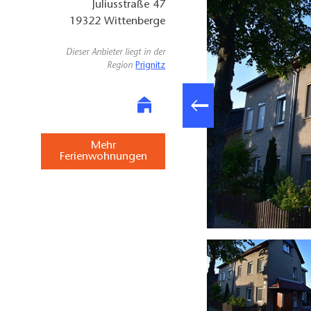
Juliusstraße 47
19322
Wittenberge
Dieser Anbieter liegt in der
Region
Prignitz
Mehr
Ferienwohnungen
a", Foto: Peter Greilach, Lizenz: Tourismusverband Prignitz e.V.