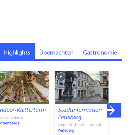
Highlights
Übernachten
Gastronomie
5
6
7
Indoor-Kletterturm
Stadtinformation
Wunder
Perleberg
St. Ni
ktiverlebnisse
Wittenberge
Geprüfte Touristinformati…
Kirchen
Perleberg
Bad Wilsn