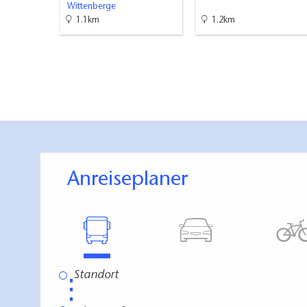
Wittenberge
1.1km
1.2km
Anreiseplaner
⋮