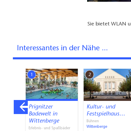
Sie bietet WLAN un
Interessantes in der Nähe ...
1
2
kirche
Prignitzer
Kultur- und
i Bad…
Badewelt in
Festspielhaus…
Wittenberge
Bühnen
Wittenberge
Erlebnis- und Spaßbäder