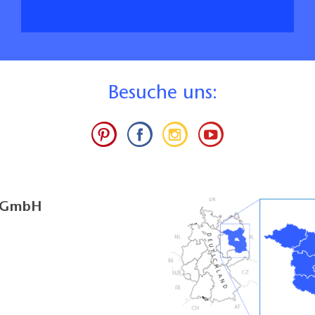
B
esuche uns:
g GmbH