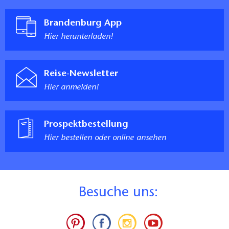
Brandenburg App
Hier herunterladen!
Reise-Newsletter
Hier anmelden!
Prospektbestellung
Hier bestellen oder online ansehen
B
esuche uns: