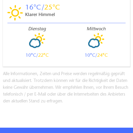
16
25
Klarer Himmel
Dienstag
Mittwoch
10
22
10
24
Alle Informationen, Zeiten und Preise werden regelmäßig geprüft
und aktualisiert. Trotzdem können wir für die Richtigkeit der Daten
keine Gewähr übernehmen. Wir empfehlen Ihnen, vor Ihrem Besuch
telefonisch / per E-Mail oder über die Internetseiten des Anbieters
den aktuellen Stand zu erfragen.