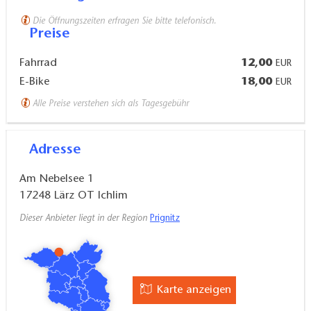
Die Öffnungszeiten erfragen Sie bitte telefonisch.
Preise
Fahrrad
12,00
EUR
E-Bike
18,00
EUR
Alle Preise verstehen sich als Tagesgebühr
Adresse
Am Nebelsee 1
17248
Lärz OT Ichlim
Dieser Anbieter liegt in der Region
Prignitz
Karte anzeigen