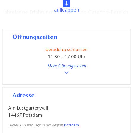
aufklappen
Jahrelange Erfahrung im Event- und Catering-Bereich,
aber auch in der Gastronomie, machen uns zu einem
besonders guten Partner, wenn es um Familien- und
Firmenfeiern geht. Für den Wow-Effekt sorgen dabei
Öffnungszeiten
auch gern unsere Foodtrucks und unser Live-Cooking
gerade geschlossen
am OFYR.
11:30 - 17:00 Uhr
Mehr Öffnungszeiten
Für Gruppen bietet das Restaurant Platz für etwa 55
Personen.
Adresse
Am Lustgartenwall
14467
Potsdam
Dieser Anbieter liegt in der Region
Potsdam