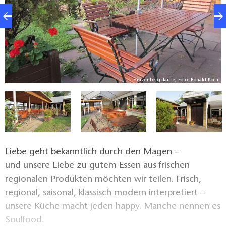
ch
Hinzenbergklause, Foto: Ronald Koch
Liebe geht bekanntlich durch den Magen –
und unsere Liebe zu gutem Essen aus frischen
regionalen Produkten möchten wir teilen. Frisch,
regional, saisonal, klassisch modern interpretiert –
unsere Küche macht jeden happy. Manche nennen es
Soulfood.