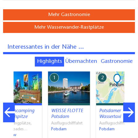
Mehr Gastronomie
Mehr Wasserwander-Rastplätze
Interessantes in der Nähe ...
Highlights
Übernachten
Gastronomie
7
1
2
Blütencamping
WEISSE FLOTTE
Potsdamer
Riegelspitze
Potsdam
Wassertaxi
Campingplätze,
Ausflugsschifffahrt
Ausflugsschifffahrt
Naturbades…
Potsdam
Potsdam
Petzow