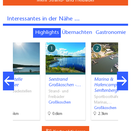
Mehr Strand- und Freibäder
Interessantes in der Nähe ...
Highlights
Übernachten
Gastronomie
7
1
2
Badestelle
Seestrand
Marina &
Großsee
Großkoschen -…
Hafencamp
Senftenberger…
Naturbadestellen
Strand- und
Tauer
Freibäder
Sportboothäfen &
Großkoschen
Marinas,…
Großkoschen
66.5km
0.6km
2.3km