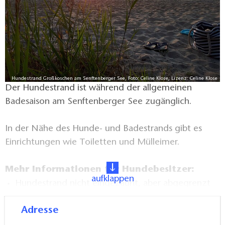
Hundestrand Großkoschen am Senftenberger See, Foto: Celine Klose, Lizenz: Celine Klose
Der Hundestrand ist während der allgemeinen
Badesaison am Senftenberger See zugänglich.
In der Nähe des Hunde- und Badestrands gibt es
Einrichtungen wie Toiletten und Mülleimer.
Mehr Informationen für Hundebesitzer:
aufklappen
Hundestrand nicht eingezäunt, aber abgegrenzt
Hundekotbeutelspender und Mülleimer
Adresse
vorhanden