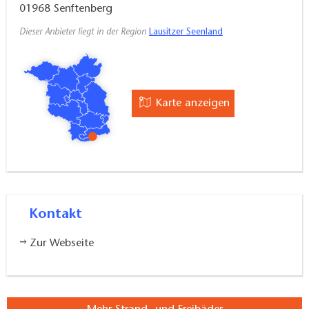
es besteht Leinenpflicht auf Promenade und
01968
Senftenberg
Radwegen
Dieser Anbieter liegt in der Region
Lausitzer Seenland
kostenpflichtiger Parkplatz vorhanden
gastronomisches Angebot vorhanden
Karte anzeigen
Kontakt
Zur Webseite