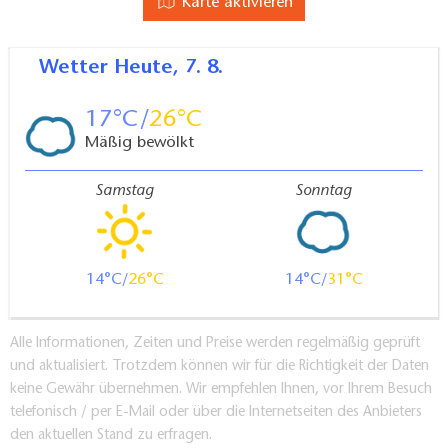
Karte aktivieren
Wetter
Heute, 7. 8.
17
26
Mäßig bewölkt
Samstag
Sonntag
14
26
14
31
Alle Informationen, Zeiten und Preise werden regelmäßig geprüft
und aktualisiert. Trotzdem können wir für die Richtigkeit der Daten
keine Gewähr übernehmen. Wir empfehlen Ihnen, vor Ihrem Besuch
telefonisch / per E-Mail oder über die Internetseiten des Anbieters
den aktuellen Stand zu erfragen.