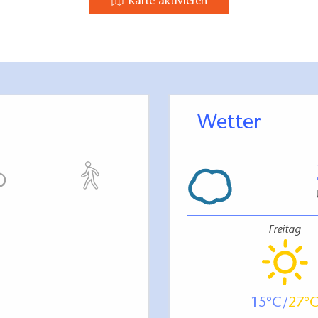
wann?
Karte aktivieren
en oben richtig?
2
Wetter
Freitag
15
27