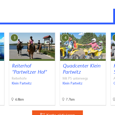
 Personen
oss
3
4
. Sie sind leicht zu verstehen. Es gibt viele gute Bilder in den
Sie können Fragen stellen.
Reiterhof
Quadcenter Klein
"Partwitzer Hof"
Partwitz
Reiterhöfe
Mit PS unterwegs
A
rieren? Der Betrieb hat Ideen für Sie.
Klein Partwitz
Klein Partwitz
Der Betrieb hat Vorschläge für Sie.
der von der Bus-Halte-Stelle. Oder er kann Ihnen einen Fahr-
6.8km
7.7km
n