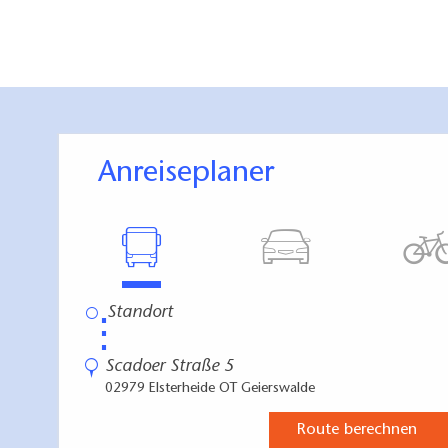
Wer hat diese Informationen gesammelt? Und 
Experten haben geprüft: Sind die Information
Von wann sind die Informationen? 04.03.202
Anreiseplaner
⋮
Scadoer Straße 5
02979 Elsterheide OT Geierswalde
Route berechnen