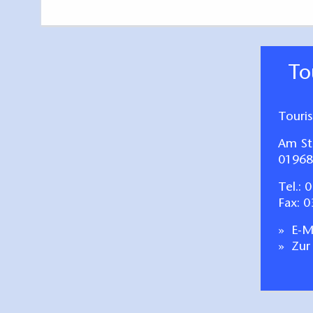
T
Touri
Am St
01968
Tel.:
0
Fax: 
E-Ma
Zur