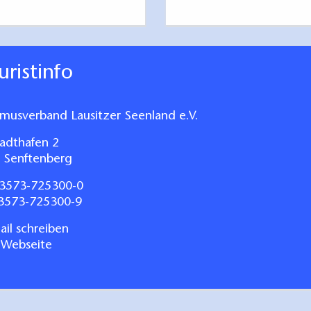
ouristinfo
smusverband Lausitzer Seenland e.V.
adthafen 2
 Senftenberg
3573-725300-0
03573-725300-9
il schreiben
 Webseite