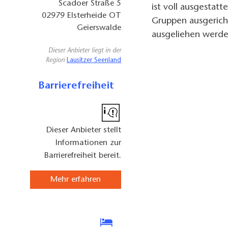
Scadoer Straße 5
ist voll ausgestatt
02979
Elsterheide OT
Gruppen ausgerich
Geierswalde
ausgeliehen werde
Dieser Anbieter liegt in der
Region
Lausitzer Seenland
Barrierefreiheit
Dieser Anbieter stellt
Informationen zur
Barrierefreiheit bereit.
Mehr erfahren