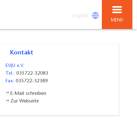
English
MENÜ
Kontakt
EVJU e.V.
Tel.:
035722-32083
Fax:
035722-32389
E-Mail schreiben
Zur Webseite