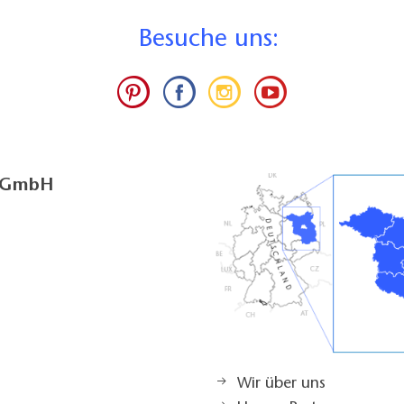
B
esuche uns:
g GmbH
Wir über uns