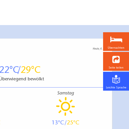
Übernachten
Heute, 6. 8.
22
29
Seite teilen
Überwiegend bewölkt
Leichte Sprache
Samstag
13
25