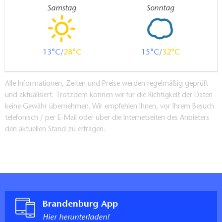
Samstag
Sonntag
13
28
15
32
Alle Informationen, Zeiten und Preise werden regelmäßig geprüft
und aktualisiert. Trotzdem können wir für die Richtigkeit der Daten
keine Gewähr übernehmen. Wir empfehlen Ihnen, vor Ihrem Besuch
telefonisch / per E-Mail oder über die Internetseiten des Anbieters
den aktuellen Stand zu erfragen.
Brandenburg App
Hier herunterladen!