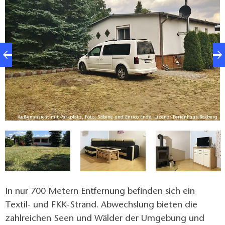
Kaminofen im Wohnzimmer sorgt für ein
gemütliches Ambiente. Den Gästen steht auch der
1000 m² große Garten zur Verfügung.
Außenansicht mit Parkplatz, Foto: Sabine und Enrico Ende, Lizenz: Ferienhaus Boxberg
rg
In nur 700 Metern Entfernung befinden sich ein
Textil- und FKK-Strand. Abwechslung bieten die
zahlreichen Seen und Wälder der Umgebung und