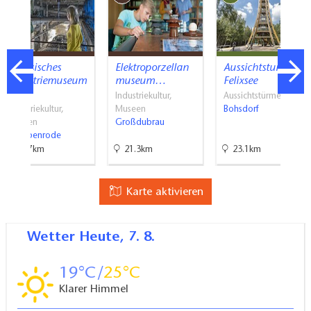
Sächsisches
Elektroporzellan
Aussichtsturm
Industriemuseum
museum…
Felixsee
…
Industriekultur,
Aussichtstürme
Industriekultur,
Museen
Bohsdorf
Museen
Großdubrau
Knappenrode
27.7km
21.3km
23.1km
Karte aktivieren
Wetter
Heute, 7. 8.
19
25
Klarer Himmel