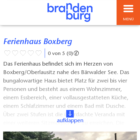
MENÜ
Ferienhaus Boxberg
0 von 5 (0)
Das Ferienhaus befindet sich im Herzen von
Boxberg/Oberlausitz nahe des Bärwalder See. Das
bungalowartige Haus bietet Platz für zwei bis vier
Personen und besteht aus einem Wohnzimmer,
einem Essbereich, einer vollausgestatteten Küche,
einem Schlafzimmer und einem Bad mit Dusche.
Über zwei Stufen ist die überdachte Veranda mit
aufklappen
einer weiteren Sitzmöglichkeit zu erreichen. Die
Einrichtung ist farbenfroh und modern. Der