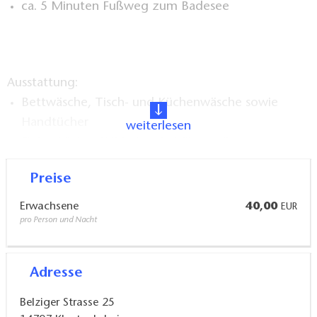
ca. 5 Minuten Fußweg zum Badesee
Ausstattung:
Bettwäsche, Tisch- und Küchenwäsche sowie
Handtücher
weiterlesen
Einbauküche (Kühlschrank, Mikrowelle,
Kaffeemaschine, Geschirrspüler, Backofen mit
Preise
Cerankochfeld)
Fahrradverleih
Erwachsene
40,00
EUR
pro Person und Nacht
Heizung
Adresse
Belziger Strasse 25