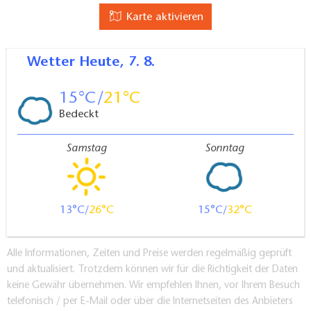
Karte aktivieren
Wetter
Heute, 7. 8.
15
21
Bedeckt
Samstag
Sonntag
13
26
15
32
Alle Informationen, Zeiten und Preise werden regelmäßig geprüft
und aktualisiert. Trotzdem können wir für die Richtigkeit der Daten
keine Gewähr übernehmen. Wir empfehlen Ihnen, vor Ihrem Besuch
telefonisch / per E-Mail oder über die Internetseiten des Anbieters