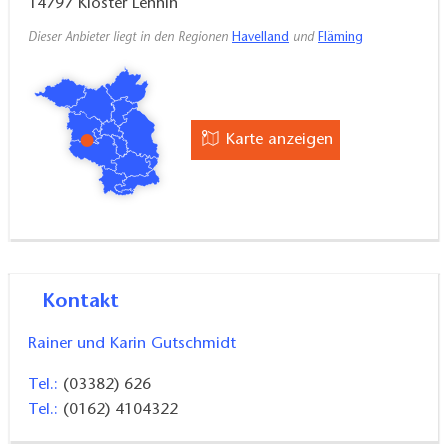
14797
Kloster Lehnin
Dieser Anbieter liegt in den Regionen
Havelland
und
Fläming
Karte anzeigen
Kontakt
Rainer und Karin Gutschmidt
Tel.:
(03382) 626
Tel.:
(0162) 4104322