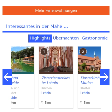
Mehr Ferienwohnungen
Interessantes in der Nähe ...
Highlights
Übernachten
Gastronomie
7
1
2
Waldbad
Zisterziensterklos
Klosterkirche St.
Borkheide
ter Lehnin
Marien
Strand- und
Kirchen
Klöster
Freibäder
Lehnin
Lehnin
Borkheide
16.5km
1km
1km