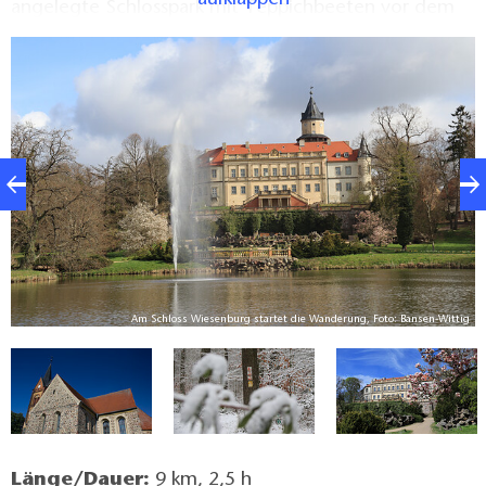
angelegte Schlosspark mit Teppichbeeten vor dem
Schloss, die jedes Jahr nach historischem Vorbild
bepflanzt werden.
Am Schloss Wiesenburg startet die Wanderung, Foto: Bansen-Wittig
ig
Länge/Dauer:
9 km, 2,5 h