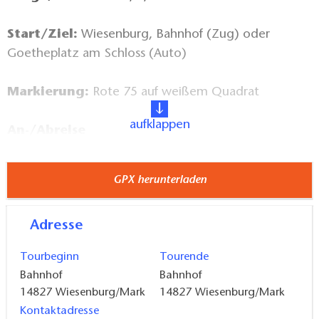
Start/Ziel:
Wiesenburg, Bahnhof (Zug) oder
Goetheplatz am Schloss (Auto)
Markierung:
Rote 75 auf weißem Quadrat
aufklappen
An-/Abreise
PKW: A 2 oder A9, B 107 nach Wiesenburg, Parken:
Bahnhof, Goetheplatz oder an der Schule
GPX herunterladen
ÖPNV: RE 7 nach Wiesenburg/Mark
Adresse
Sehenswertes:
Tourbeginn
Tourende
Schloss und Park Wiesenburg
Bahnhof
Bahnhof
historischer Dorfkern mit Kirche Wiesenburg
14827
Wiesenburg/Mark
14827
Wiesenburg/Mark
Feldsteinkirche Jeserig
Kontaktadresse