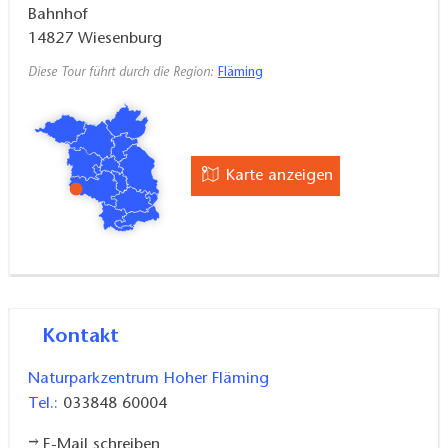
Bahnhof
Karten / Literatur:
Topografische Freizeitkarte
14827
Wiesenburg
Naturpark Hoher Fläming, 1:50.000, ISBN 978-3-
Diese Tour führt durch die Region:
Fläming
7490-4073-5 (Ausgabe 2017)
Karte anzeigen
Kontakt
Naturparkzentrum Hoher Fläming
Tel.:
033848 60004
E-Mail schreiben