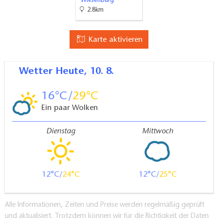
Wiesenburg
2.8km
Karte aktivieren
Wetter
Heute, 10. 8.
16
29
Ein paar Wolken
Dienstag
Mittwoch
12
24
12
25
Alle Informationen, Zeiten und Preise werden regelmäßig geprüft
und aktualisiert. Trotzdem können wir für die Richtigkeit der Daten