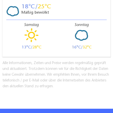
18
25
Mäßig bewölkt
Samstag
Sonntag
13
28
16
32
Alle Informationen, Zeiten und Preise werden regelmäßig geprüft
und aktualisiert. Trotzdem können wir für die Richtigkeit der Daten
keine Gewähr übernehmen. Wir empfehlen Ihnen, vor Ihrem Besuch
telefonisch / per E-Mail oder über die Internetseiten des Anbieters
den aktuellen Stand zu erfragen.