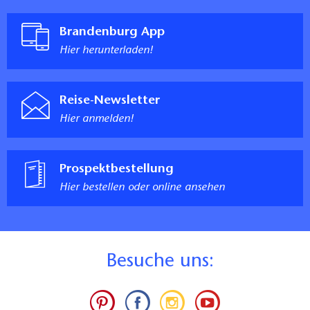
Brandenburg App
Hier herunterladen!
Reise-Newsletter
Hier anmelden!
Prospektbestellung
Hier bestellen oder online ansehen
B
esuche uns: