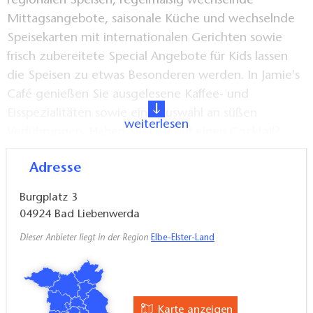
regionalen Speisen, regelmaßig wechselnde
Mittagsangebote, saisonale Küche und wechselnde
Speisekarten mit internationalen Gerichten sowie
frisch zubereitete Special Angebote für Kids lassen
die Speisen zu etwas Besonderen werden. In Jamie's
Café genießen Sie ausgelesene Kaffee- und
Eisspezialitäten sowie eine Auswahl an süßen
weiterlesen
Verführungen. Haben Sie Lust auf einen Cocktail?
Dann lassen Sie den Abend in der Bar gemütlich
Adresse
ausklingen. Sowohl klassische Cocktails wie auch
ausgefallene Cocktailkreationen werden hier aus den
Burgplatz 3
besten Spirituosen gezaubert. Auch ein kühles Bier,
04924
Bad Liebenwerda
Wein und Sekt fehlen natürlich nicht.
Dieser Anbieter liegt in der Region
Elbe-Elster-Land
Karte anzeigen