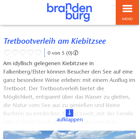
MENÜ
Tretbootverleih am Kiebitzsee
0 von 5 (0)
Am idyllisch gelegenen Kiebitzsee in
Falkenberg/Elster können Besucher den See auf eine
ganz besondere Weise erleben: mit einem Ausflug im
Tretboot. Der Tretbootverleih bietet die
Möglichkeit, entspannt über das Wasser zu gleiten,
die Natur vom See aus zu genießen und kleine
Buchten zu entdecken. Ob zu zweit, mit der Familie
aufklappen
oder in fröhlicher Runde – eine Fahrt mit dem
Tretboot verspricht Spaß, Erholung und ein kleines