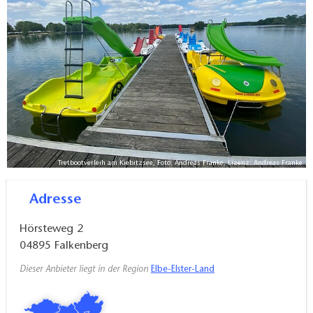
Stück Urlaubsgefühl. Wer die Ruhe sucht, findet sie
beim gemächlichen Dahingleiten ebenso wie beim
Beobachten der vielfältigen Vogelwelt. Ein Abstecher
mit dem Tretboot gehört damit zu den schönsten
Freizeitaktivitäten am Kiebitzsee.
Tretbootverleih am Kiebitzsee, Foto: Andreas Franke, Lizenz: Andreas Franke
Adresse
Hörsteweg 2
04895
Falkenberg
Dieser Anbieter liegt in der Region
Elbe-Elster-Land