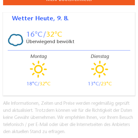
Wetter
Heute, 9. 8.
16
32
Überwiegend bewölkt
Montag
Dienstag
18
32
13
23
Alle Informationen, Zeiten und Preise werden regelmäßig geprüft
und aktualisiert. Trotzdem können wir für die Richtigkeit der Daten
keine Gewähr übernehmen. Wir empfehlen Ihnen, vor Ihrem Besuch
telefonisch / per E-Mail oder über die Internetseiten des Anbieters
den aktuellen Stand zu erfragen.