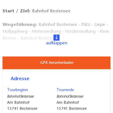
Start / Ziel:
Bahnhof Bestensee
Wegeführung:
Bahnhof Bestensee - Pätz - Liepe -
Hofjagdweg - Hintersiedlung - Vordersiedlung - Klein
Besten - Bahnhof Bestensee
aufklappen
Markierung des Weges:
gelber Punkt auf weißem
Grund
GPX herunterladen
An- und Abreise mit ÖPNV:
Adresse
Bahnhof Bestensee Regionalbahn RE
Tourbeginn
Tourende
Sehenswertes:
Bahnhof Bestensee
Bahnhof Bestensee
Am Bahnhof
Am Bahnhof
ehemailiges königliches Forsthaus
15741
Bestensee
15741
Bestensee