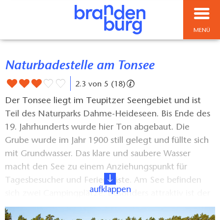
MENÜ
Naturbadestelle am Tonsee
2.3 von 5 (18)
Der Tonsee liegt im Teupitzer Seengebiet und ist
Teil des Naturparks Dahme-Heideseen. Bis Ende des
19. Jahrhunderts wurde hier Ton abgebaut. Die
Grube wurde im Jahr 1900 still gelegt und füllte sich
mit Grundwasser. Das klare und saubere Wasser
macht den See zu einem Anziehungspunkt für
Tagesbesucher und Feriengäste. Am See befinden
aufklappen
sich zwei Campingplätze. Besonders attraktiv ist der
See auch für Taucher, die neben den großen