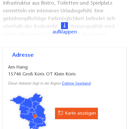
Infrastruktur aus Bistro, Toiletten und Spielplatz
vermitteln ein intensives Urlaubsgefühl. Eine
gebührenpflichtige Parkmöglichkeit befindet sich
oberhalb der Badestelle. Die Wasserqualität wird
aufklappen
regelmäßig vom Gesundheitsamt des Kreises
entsprechend der Brandenburgischen
Badegewässerverordnung überwacht und verfügt
Adresse
über eine ausgezeichnete Wasserqualität.
Am Hang
15746
Groß Köris OT Klein Köris
Dieser Anbieter liegt in der Region
Dahme-Seenland
Karte anzeigen