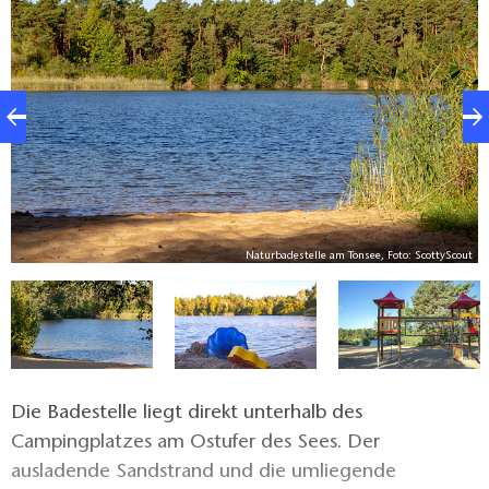
Sichtweiten die Fundstücke aus dem ehemaligen
Tonabbau schätzen: Teile von Loren, Gleise und
sonstige Reste. Einige der Relikte sind zusammen mit
einer Schautafel am Parkplatz oberhalb der
Badestelle ausgestellt.
V.
Naturbadestelle am Tonsee, Foto: ScottyScout
Die Badestelle liegt direkt unterhalb des
Campingplatzes am Ostufer des Sees. Der
ausladende Sandstrand und die umliegende