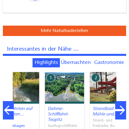
Mehr Naturbadestellen
Interessantes in der Nähe ...
Highlights
Übernachten
Gastronomie
7
1
2
Floßfahrten auf
Dahme-
Strandbad Neue
der Alten…
Schifffahrt-
Mühle und…
Teupitz
Flöße
Strand- und
Spreenhagen
Ausflugsschifffahrt
Freibäder, Bo…