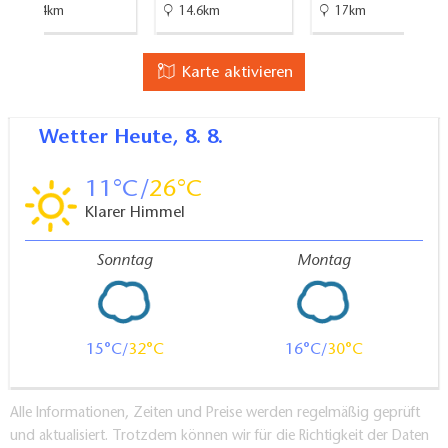
30.4km
14.6km
17km
Karte aktivieren
Wetter
Heute, 8. 8.
11
26
Klarer Himmel
Sonntag
Montag
15
32
16
30
Alle Informationen, Zeiten und Preise werden regelmäßig geprüft
und aktualisiert. Trotzdem können wir für die Richtigkeit der Daten