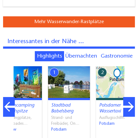
Mehr Wasserwander-Rastplätze
Interessantes in der Nähe ...
Highlights
Übernachten
Gastronomie
7
1
2
Blütencamping
Stadtbad
Potsdamer
Riegelspitze
Babelsberg
Wassertaxi
Campingplätze,
Strand- und
Ausflugsschifffahrt
Naturbades…
Freibäder, On…
Potsdam
Petzow
Potsdam