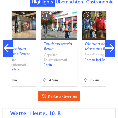
Highlights
Übernachten
Gastronomie
7
1
2
Berlin
Tourismusverein
Führung des
Brandenburg
Berlin…
Museums Bernau
WelcomeCenter
Geprüfte
Stadtführungen
Geprüfte
Touristinformati…
Bernau bei Berlin
Touristinformati…
Berlin
Schönefeld
19.9km
14.6km
17.7km
Karte aktivieren
Wetter
Heute, 10. 8.