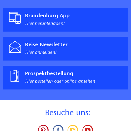
Brandenburg App
Hier herunterladen!
Reise-Newsletter
Hier anmelden!
Prospektbestellung
Hier bestellen oder online ansehen
B
esuche uns: