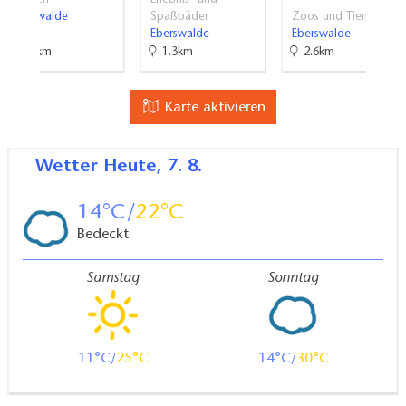
Eberswalde
Spaßbäder
Zoos und Tierparke
Eberswalde
Eberswalde
5.8km
1.3km
2.6km
Karte aktivieren
Wetter
Heute, 7. 8.
14
22
Bedeckt
Samstag
Sonntag
11
25
14
30