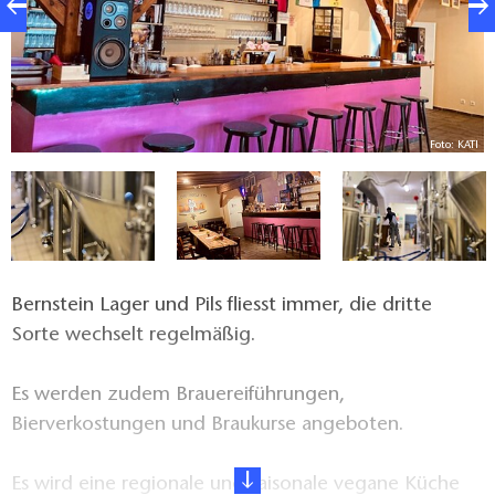
TI
Foto: KATI
Bernstein Lager und Pils fliesst immer, die dritte
Sorte wechselt regelmäßig.
Es werden zudem Brauereiführungen,
Bierverkostungen und Braukurse angeboten.
Es wird eine regionale und saisonale vegane Küche