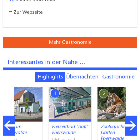
Zur Webseite
Mehr Gastronomie
Interessantes in der Nähe ...
Highlights
Übernachten
Gastronomie
7
1
2
Museum
Freizeitbad "baff"
Zoologischer
Eberswalde
Eberswalde
Garten
Eberswalde
Museen
Erlebnis- und