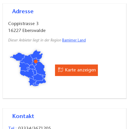
Adresse
Coppistrasse 3
16227
Eberswalde
Dieser Anbieter liegt in der Region
Barnimer Land
Karte anzeigen
Kontakt
Tel.:
03334/3671205