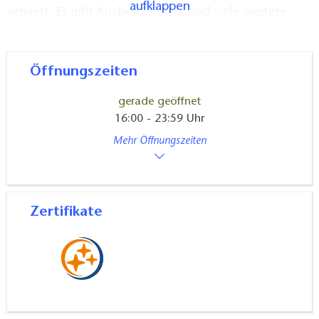
aufklappen
serviert. Es gibt Kuchen, Snacks und viele weitere
Köstlichkeiten. Auch Kultur wird geboten, von
Ausstellungen, Konzerten über Lesungen oder
Poetry Slam bis hin zum Bockbier Anstich.
Öffnungszeiten
gerade geöffnet
Die Innenräume sind durch das Holzfachwerk von
16:00 - 23:59 Uhr
sich aus gemütlich und bieten Platz für bis zu 120
Mehr Öffnungszeiten
Personen.
DieTerrasse und der schöne, grüne Biergarten laden
im Frühling und Sommer zum Verweilen im Freien
Zertifikate
ein und bieten Platz für 250 Menschen.
Hunde und Kinder sind natürlich willkommen, es gibt
Kreidesockel, Spiele, Tischtennis und Tischkicker. Alle
Räume sind barrierefrei.