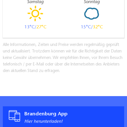
Samstag
Sonntag
13
27
15
32
Alle Informationen, Zeiten und Preise werden regelmäßig geprüft
und aktualisiert. Trotzdem können wir für die Richtigkeit der Daten
keine Gewähr übernehmen. Wir empfehlen Ihnen, vor Ihrem Besuch
telefonisch / per E-Mail oder über die Internetseiten des Anbieters
den aktuellen Stand zu erfragen.
Brandenburg App
Hier herunterladen!