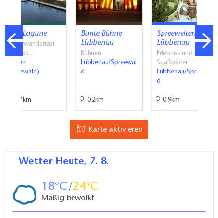
SpreeLagune
Bunte Bühne
Spreewelten Bad
Lübbenau
Lübbenau
Wasserwanderrast-
und Gas…
Bühnen
Erlebnis- und
Lübben
Lübbenau/Spreewal
Spaßbäder
(Spreewald)
d
Lübbenau/Spreewal
d
10.7km
0.2km
0.9km
Karte aktivieren
Wetter
Heute, 7. 8.
18
24
Mäßig bewölkt