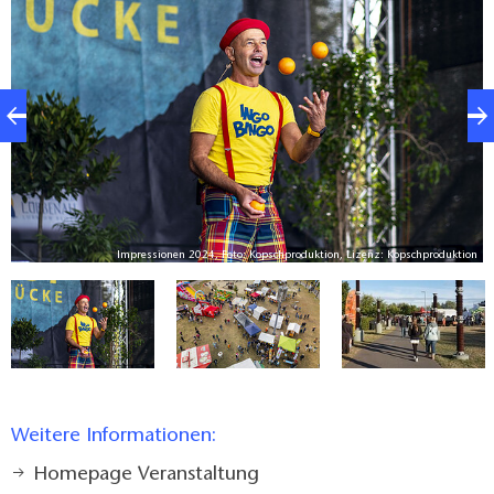
fortan am Energieweg (zwischen Lokschuppen und
Rotem Platz) stattfinden zu lassen.
Die Wahl des neuen Ortes rückt das Fest näher an
die Großbaustellen entlang der Gleisanlagen. Beim
Lindenfest wird es auch Informationen über den
Baufortschritt und zu anderen Themen der
Stadtentwicklung geben.
er
Impressionen 2024, Foto: Kopschproduktion, Lizenz: Kopschproduktion
Weitere Informationen:
Homepage Veranstaltung