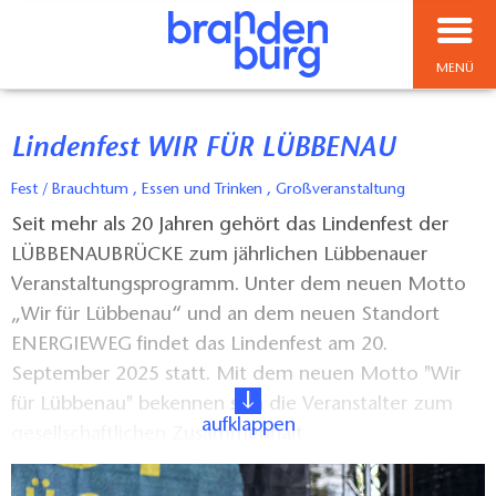
MENÜ
Lindenfest WIR FÜR LÜBBENAU
Fest / Brauchtum , Essen und Trinken , Großveranstaltung
Seit mehr als 20 Jahren gehört das Lindenfest der
LÜBBENAUBRÜCKE zum jährlichen Lübbenauer
Veranstaltungsprogramm. Unter dem neuen Motto
„Wir für Lübbenau“ und an dem neuen Standort
ENERGIEWEG findet das Lindenfest am 20.
September 2025 statt. Mit dem neuen Motto "Wir
für Lübbenau" bekennen sich die Veranstalter zum
aufklappen
gesellschaftlichen Zusammenhalt.
Die Veranstalter – Stadt Lübbenau/Spreewald, WIS
und GWG – hatten sich 2024 entschlossen, das Fest