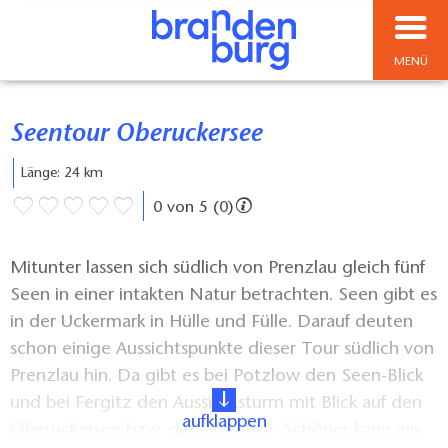
MENÜ
Seentour Oberuckersee
Länge: 24 km
0 von 5 (0)
Mitunter lassen sich südlich von Prenzlau gleich fünf
Seen in einer intakten Natur betrachten. Seen gibt es
in der Uckermark in Hülle und Fülle. Darauf deuten
schon einige Aussichtspunkte dieser Tour südlich von
Prenzlau hin. Da gibt es bei Potzlow den Seen-Blick
und bei Fergitz den Aussichtsturm mit Blick auf den
aufklappen
Oberuckersee bzw. dessen Lanke. Schöner kann ein