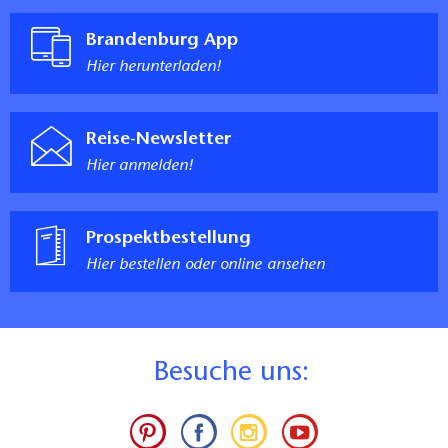
Brandenburg App
Hier herunterladen!
Reise-Newsletter
Hier anmelden!
Prospektbestellung
Hier bestellen oder online ansehen
B
esuche uns: