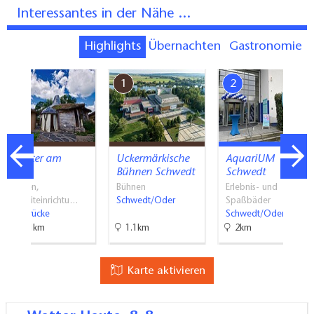
Interessantes in der Nähe ...
Highlights
Übernachten
Gastronomie
7
1
2
Theater am
Uckermärkische
AquariUM
Rand
Bühnen Schwedt
Schwedt
Bühnen,
Bühnen
Erlebnis- und
Freizeiteinrichtu…
Schwedt/Oder
Spaßbäder
Zollbrücke
Schwedt/Oder
29.1km
1.1km
2km
Karte aktivieren