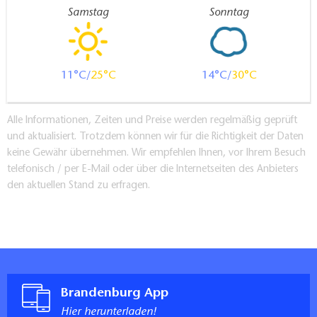
Samstag
Sonntag
11
25
14
30
Alle Informationen, Zeiten und Preise werden regelmäßig geprüft
und aktualisiert. Trotzdem können wir für die Richtigkeit der Daten
keine Gewähr übernehmen. Wir empfehlen Ihnen, vor Ihrem Besuch
telefonisch / per E-Mail oder über die Internetseiten des Anbieters
den aktuellen Stand zu erfragen.
Brandenburg App
Hier herunterladen!