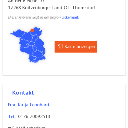
An der Bleiche 10
Hunde sind in 6 Wohnungen willkommen
17268
Boitzenburger Land OT Thomsdorf
Für Gruppen/Events:
Dieser Anbieter liegt in der Region
Uckermark
Kleiner Saal für Kurse, Feriern und Veranstaltungen
für 40 bis 60 Personen
Karte anzeigen
Kontakt
Frau Katja Leonhardt
Tel.:
0176 70092513