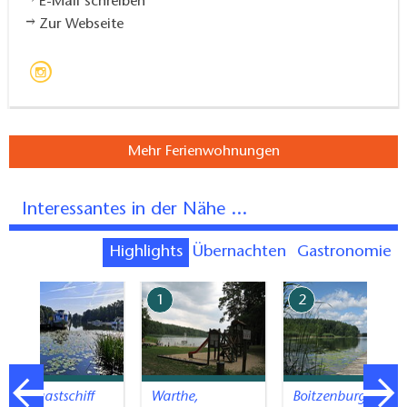
E-Mail schreiben
Zur Webseite
Mehr Ferienwohnungen
Interessantes in der Nähe ...
Highlights
Übernachten
Gastronomie
7
1
2
Fahrgastschiff
Warthe,
Boitzenburg,