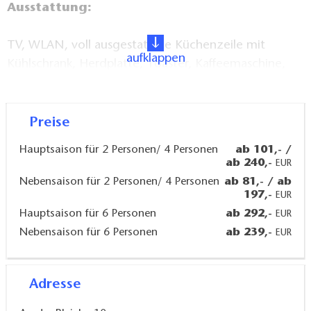
Ausstattung:
TV, WLAN, voll ausgestattete Küchenzeile mit
aufklappen
Kühlschrank, Herdplatte, Toaster, Kaffeemaschine,
Wasserkocher und Geschirrspüler; Bad mit
Dusche/WC, Fön
Preise
Details:
Hauptsaison für 2 Personen/ 4 Personen
ab 101,- /
Aufzug vorhanden
ab 240,-
EUR
Wellness im Saunahaus mit Garten und Whirlpool
Nebensaison für 2 Personen/ 4 Personen
ab 81,- / ab
197,-
EUR
Restaurant mit großer See-Terrasse und Kamin
Hauptsaison für 6 Personen
ab 292,-
EUR
(Eröffnung März 2026)
Nebensaison für 6 Personen
ab 239,-
EUR
Spielplatz
Parkplätze und verschließbarer Schuppen für
Fahrrad, Kanu, Kajak, SUP inklusive
Adresse
Lademöglichkeit