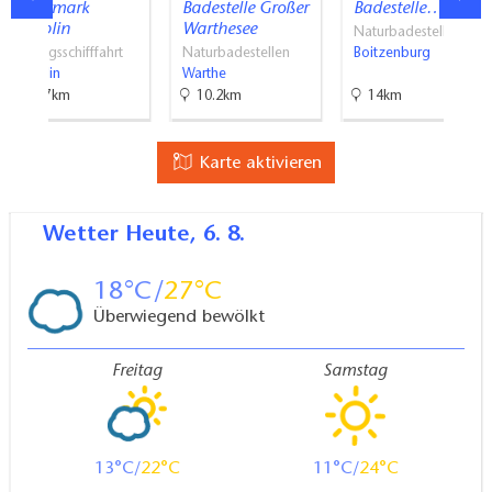
Uckermark
Badestelle Großer
Badestelle…
Templin
Warthesee
Naturbadestellen
Ausflugsschifffahrt
Naturbadestellen
Boitzenburg
Templin
Warthe
18.7km
10.2km
14km
Karte aktivieren
Wetter
Heute, 6. 8.
18
27
Überwiegend bewölkt
Freitag
Samstag
13
22
11
24