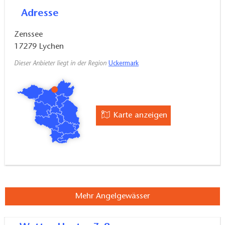
Besonderheit:
tiefer Rinnensee mit sehr klarem
Adresse
Wasser
Zenssee
Fischer:
Uckermark Fisch GmbH (Angelkarten hier
17279
Lychen
erhältlich)
Dieser Anbieter liegt in der Region
Uckermark
Karte anzeigen
Mehr Angelgewässer