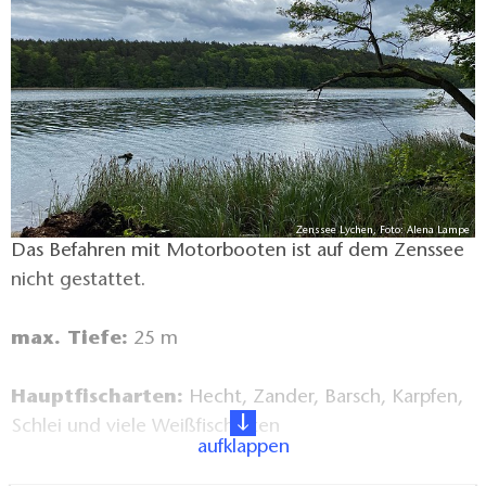
Zenssee Lychen, Foto: Alena Lampe
Das Befahren mit Motorbooten ist auf dem Zenssee
nicht gestattet.
max. Tiefe:
25 m
Hauptfischarten:
Hecht, Zander, Barsch, Karpfen,
Schlei und viele Weißfischarten
aufklappen