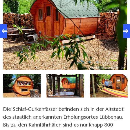
Dusche, Waschbecken und WC steht den Gästen nur
wenige Schritte entfernt zur Verfügung.
s
Übernachten im Gurkenfass
Die Schlaf-Gurkenfässer befinden sich in der Altstadt
des staatlich anerkannten Erholungsortes Lübbenau.
Bis zu den Kahnfährhäfen sind es nur knapp 800