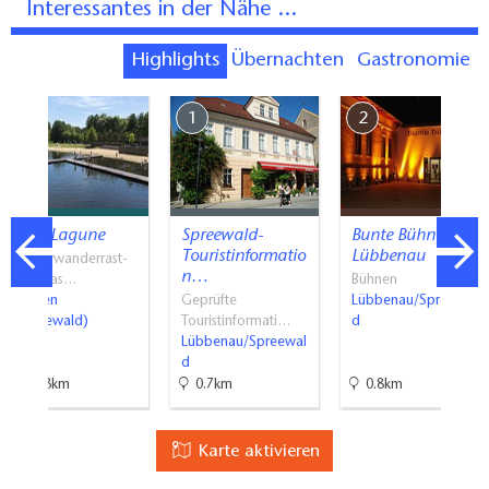
Interessantes in der Nähe ...
Highlights
Übernachten
Gastronomie
7
1
2
SpreeLagune
Spreewald-
Bunte Bühne
Touristinformatio
Lübbenau
Wasserwanderrast-
n…
und Gas…
Bühnen
Lübben
Geprüfte
Lübbenau/Spreewal
(Spreewald)
Touristinformati…
d
Lübbenau/Spreewal
d
11.3km
0.7km
0.8km
Karte aktivieren