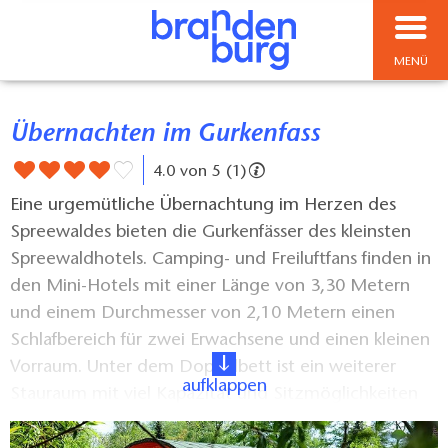
MENÜ
Übernachten im Gurkenfass
4.0 von 5 (1)
Eine urgemütliche Übernachtung im Herzen des
Spreewaldes bieten die Gurkenfässer des kleinsten
Spreewaldhotels. Camping- und Freiluftfans finden in
den Mini-Hotels mit einer Länge von 3,30 Metern
und einem Durchmesser von 2,10 Metern einen
Schlafbereich für zwei Erwachsene und einen kleinen
Vorraum. Unter dem Doppelbett ist ein weiterer
aufklappen
Stauraum mit viel Kapazität und Sitzmöglichkeiten
vorhanden. Eine komplette Sanitäreinheit mit