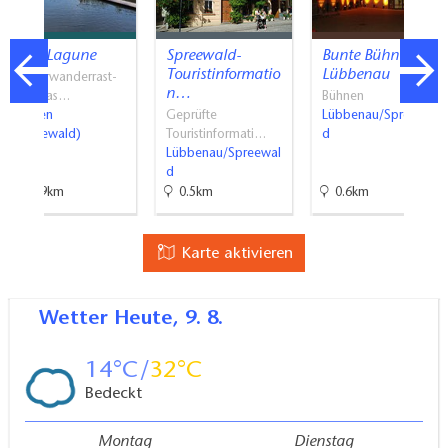
SpreeLagune
Spreewald-
Bunte Bühne
Touristinformatio
Lübbenau
Wasserwanderrast-
n…
und Gas…
Bühnen
Lübben
Geprüfte
Lübbenau/Spreewal
(Spreewald)
Touristinformati…
d
Lübbenau/Spreewal
d
10.9km
0.5km
0.6km
Karte aktivieren
Wetter
Heute, 9. 8.
14
32
Bedeckt
Montag
Dienstag