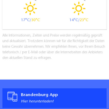
17
30
14
23
Alle Informationen, Zeiten und Preise werden regelmäßig geprüft
und aktualisiert. Trotzdem können wir für die Richtigkeit der Daten
keine Gewähr übernehmen. Wir empfehlen Ihnen, vor Ihrem Besuch
telefonisch / per E-Mail oder über die Internetseiten des Anbieters
den aktuellen Stand zu erfragen.
Brandenburg App
Hier herunterladen!