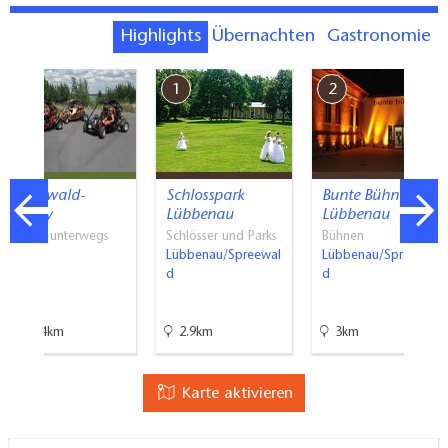
Highlights
Übernachten
Gastronomie
7
1
2
Spreewald-
Schlosspark
Bunte Bühne
Buggy
Lübbenau
Lübbenau
Mit PS unterwegs
Schlösser und Parks
Bühnen
Calau
Lübbenau/Spreewal
Lübbenau/Spreewal
d
d
10.4km
2.9km
3km
Karte aktivieren