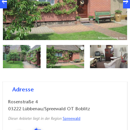
Ferienwohnung Horn
n
Adresse
Rosenstraße 4
03222
Lübbenau/Spreewald OT Boblitz
Dieser Anbieter liegt in der Region
Spreewald