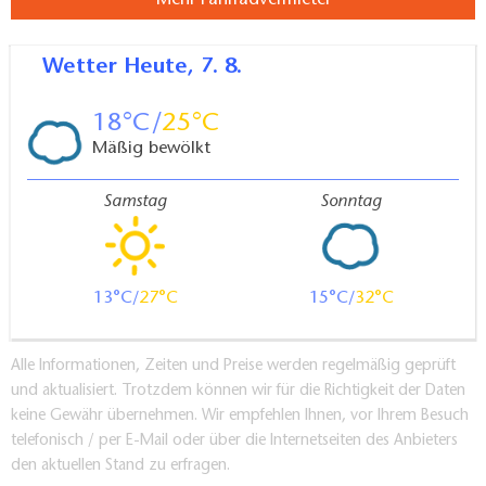
Mehr Fahrradvermieter
Wetter
Heute, 7. 8.
18
25
Mäßig bewölkt
Samstag
Sonntag
13
27
15
32
Alle Informationen, Zeiten und Preise werden regelmäßig geprüft
und aktualisiert. Trotzdem können wir für die Richtigkeit der Daten
keine Gewähr übernehmen. Wir empfehlen Ihnen, vor Ihrem Besuch
telefonisch / per E-Mail oder über die Internetseiten des Anbieters
den aktuellen Stand zu erfragen.