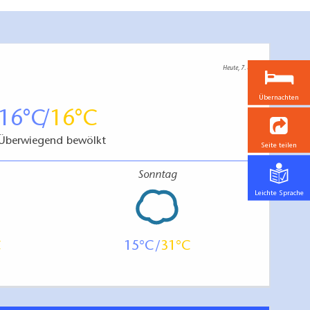
Heute, 7. 8.
Übernachten
16
16
Überwiegend bewölkt
Seite teilen
Sonntag
Leichte Sprache
15
31