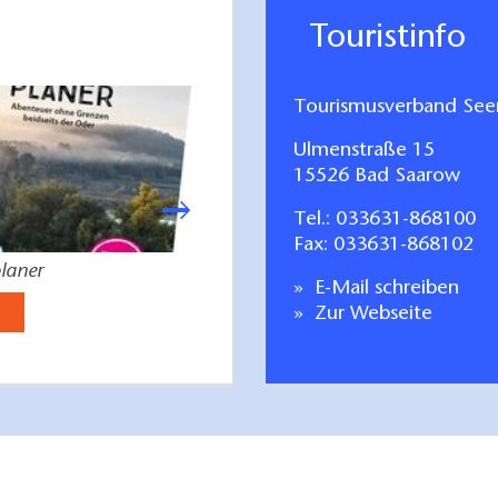
Touristinfo
Tourismusverband Seen
Ulmenstraße 15
15526 Bad Saarow
Tel.:
033631-868100
Fax: 033631-868102
laner
Gastgeberverzeichn
E-Mail schreiben
Jetzt anse
Zur Webseite