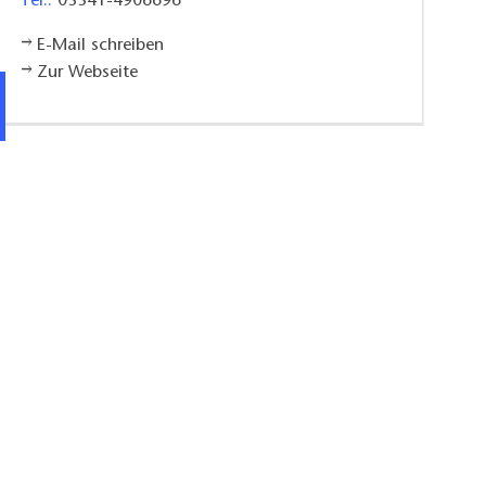
Tel.:
03341-4906696
E-Mail schreiben
Zur Webseite
Terrasse des Restaurants Doppeldecker in Strausberg, F