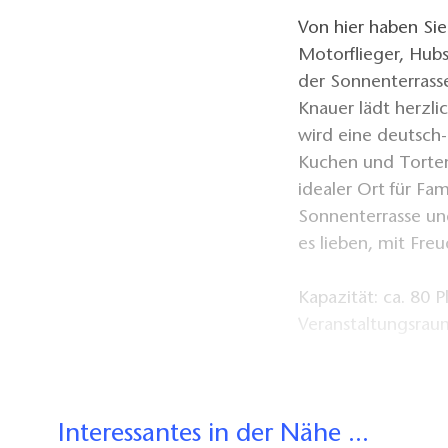
Von hier haben Sie
Motorflieger, Hubs
der Sonnenterrass
Knauer lädt herzlic
wird eine deutsc
Kuchen und Torten.
idealer Ort für Fam
Sonnenterrasse und 
es lieben, mit Fre
Kapazität: ca. 80 P
Veranstaltungsrau
Verkehrsanbindung
Interessantes in der Nähe ...
behindertengerec