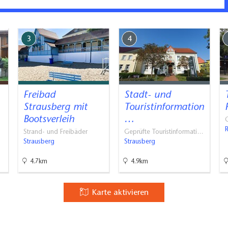
3
4
Freibad
Stadt- und
Strausberg mit
Touristinformation
Bootsverleih
…
G
Strand- und Freibäder
Geprüfte Touristinformati…
Strausberg
Strausberg
4.7km
4.9km
Karte aktivieren