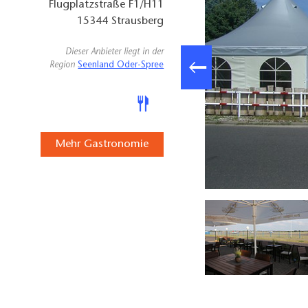
Flugplatzstraße F1/H11
15344
Strausberg
Dieser Anbieter liegt in der
Region
Seenland Oder-Spree
Mehr Gastronomie
Restaurant Doppeldecker Tischdeko, Foto: Jana Zahn