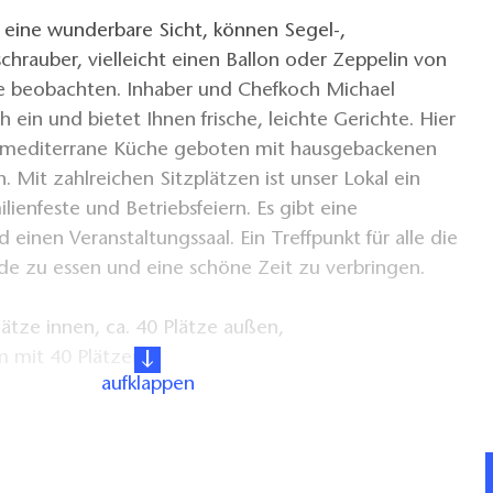
 eine wunderbare Sicht, können Segel-,
chrauber, vielleicht einen Ballon oder Zeppelin von
e beobachten. Inhaber und Chefkoch Michael
h ein und bietet Ihnen frische, leichte Gerichte. Hier
h-mediterrane Küche geboten mit hausgebackenen
 Mit zahlreichen Sitzplätzen ist unser Lokal ein
ilienfeste und Betriebsfeiern. Es gibt eine
einen Veranstaltungssaal. Ein Treffpunkt für alle die
ude zu essen und eine schöne Zeit zu verbringen.
lätze innen, ca. 40 Plätze außen,
m mit 40 Plätzen
aufklappen
: S-Bahn S5 bis Strausberg Nord
ht