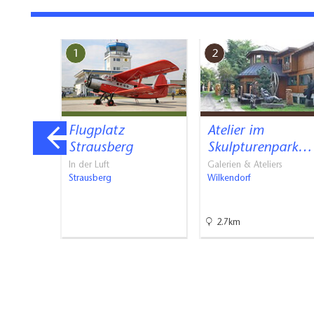
1
2
r
Flugplatz
Atelier im
Strausberg
Skulpturenpark…
In der Luft
Galerien & Ateliers
Strausberg
Wilkendorf
enkmäler
2.7km