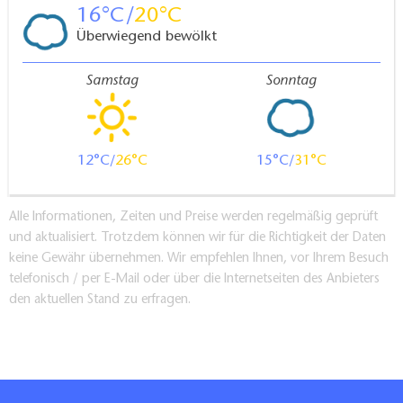
16
20
Überwiegend bewölkt
Samstag
Sonntag
12
26
15
31
Alle Informationen, Zeiten und Preise werden regelmäßig geprüft
und aktualisiert. Trotzdem können wir für die Richtigkeit der Daten
keine Gewähr übernehmen. Wir empfehlen Ihnen, vor Ihrem Besuch
telefonisch / per E-Mail oder über die Internetseiten des Anbieters
den aktuellen Stand zu erfragen.