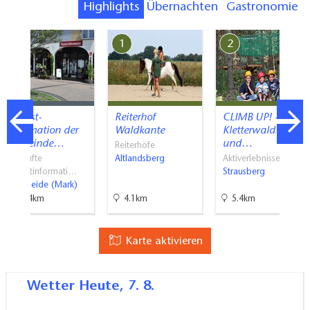
Highlights
Übernachten
Gastronomie
7
1
2
Tourist-
Reiterhof
CLIMB UP! -
Information der
Waldkante
Kletterwald
Gemeinde…
und…
Reiterhöfe
Geprüfte
Altlandsberg
Aktiverlebnisse
Touristinformati…
Strausberg
Grünheide (Mark)
13.4km
4.1km
5.4km
Karte aktivieren
Wetter
Heute, 7. 8.