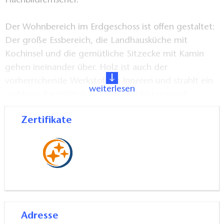
Flachbildfernseher.
Der Wohnbereich im Erdgeschoss ist offen gestaltet:
Der große Essbereich, die Landhausküche mit
Kochinsel und die gemütliche Sitzecke mit Kamin
gehen ineinander über. Holz ist auch der
vorherrschende Werkstoff im Inneren und strahlt ein
weiterlesen
wohliges Raumklima aus. Ein Tischkicker sorgt
jederzeit für Unterhaltung. Auf Anfrage werden
Zertifikate
Kinderbetten und Hochstuhl zur Verfügung gestellt.
In den großen Gärten befinden sich jeweils ein
ganzjährig beheizter Pool, eine finnische, mit Holz
beheizte, Tonnensauna und ein Badefass. Das Holz
können die Gäste selbst hacken. Tischtennisplatten,
Sandkasten, Fußballtore und Grill stehen ebenfalls
Adresse
bereit. Auf beiden Grundstücken befinden sich jeweils