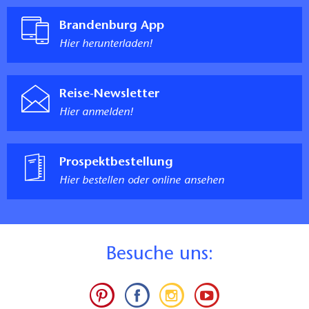
Brandenburg App
Hier herunterladen!
Reise-Newsletter
Hier anmelden!
Prospektbestellung
Hier bestellen oder online ansehen
B
esuche uns: