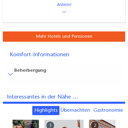
Anbieter
Mehr Hotels und Pensionen
Komfort-Informationen
Beherbergung
Besucherparkplätze
Entfernung der Besucherparkplätze zum Eingang (in
Interessantes in der Nähe ...
Meter, ca.): 5
Bodenbelag
Highlights
Übernachten
Gastronomie
Überall ebener, stolperfreier Bodenbelag (innen und
7
1
2
außen)