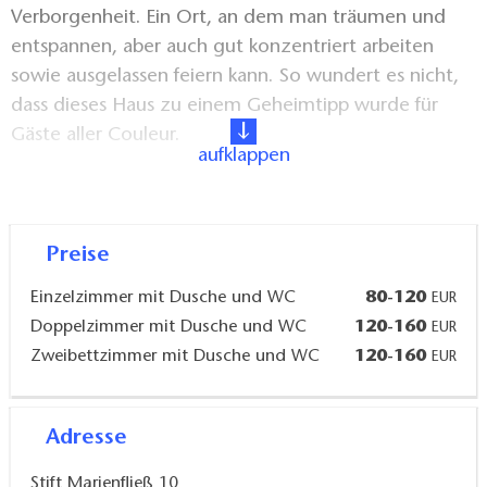
Verborgenheit. Ein Ort, an dem man träumen und
entspannen, aber auch gut konzentriert arbeiten
sowie ausgelassen feiern kann. So wundert es nicht,
dass dieses Haus zu einem Geheimtipp wurde für
Gäste aller Couleur.
aufklappen
Nicht zuletzt sei erwähnt, dass der Seniorchef als
auch der neue Koch immer die Geschmacksnerven
der Gäste treffen. Von klassisch bis vegan bleiben
Preise
keine Wünsche offen. Man muss sich allerdings einen
Einzelzimmer mit Dusche und WC
80-120
EUR
Tag zuvor zum Essen anmelden. Es wird individuell
Doppelzimmer mit Dusche und WC
120-160
EUR
für die Gäste gekocht.
Zweibettzimmer mit Dusche und WC
120-160
EUR
Adresse
Stift Marienfließ 10