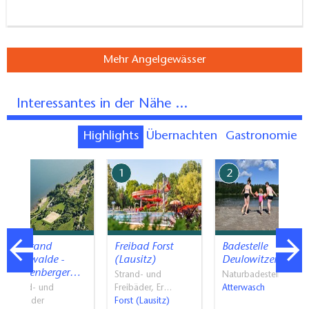
Mehr Angelgewässer
Interessantes in der Nähe ...
Highlights
Übernachten
Gastronomie
7
1
2
Seestrand
Freibad Forst
Badestelle
Buchwalde -
(Lausitz)
Deulowitzer See
Senftenberger…
Strand- und
Naturbadestellen
Strand- und
Freibäder, Er…
Atterwasch
Freibäder
Forst (Lausitz)