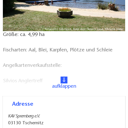
Tschernitz Lohnteich, Foto: Amt Döbern Land, Melanie Köder
Größe: ca. 4,99 ha
Fischarten: Aal, Blei, Karpfen, Plötze und Schleie
Angelkartenverkaufsstelle:
Silvios Anglertreff
aufklappen
Dresdener Straße 6
Adresse
03130 Spremberg
KAV Spremberg e.V.
03130
Tschernitz
Tel: 0177 68 31 995