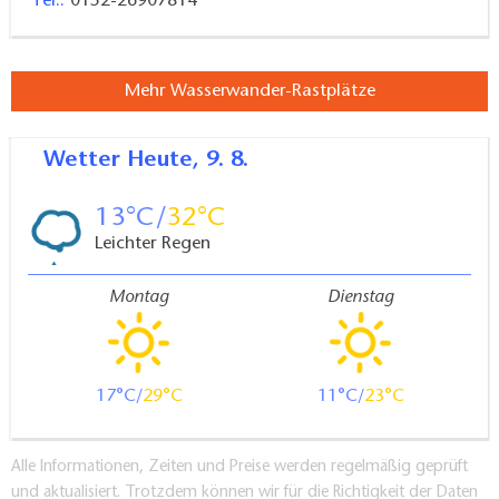
Tel.:
0152-26907814
Mehr Wasserwander-Rastplätze
Wetter
Heute, 9. 8.
13
32
Leichter Regen
Montag
Dienstag
17
29
11
23
Alle Informationen, Zeiten und Preise werden regelmäßig geprüft
und aktualisiert. Trotzdem können wir für die Richtigkeit der Daten