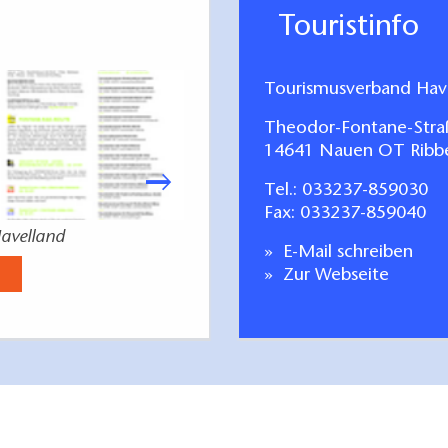
Touristinfo
Tourismusverband Have
Theodor-Fontane-Stra
14641 Nauen OT Ribb
Tel.:
033237-859030
Fax: 033237-859040
Havelland
RADZEIT - die Radk
E-Mail schreiben
Jetzt anse
Zur Webseite