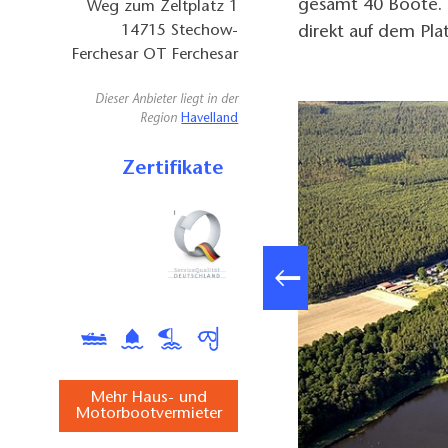
gesamt 40 Boote. E
Weg zum Zeltplatz 1
14715
Stechow-
direkt auf dem Pla
Ferchesar OT Ferchesar
Dieser Anbieter liegt in der
Region
Havelland
Zertifikate
Mehr Haus- und
Motorbootvermieter