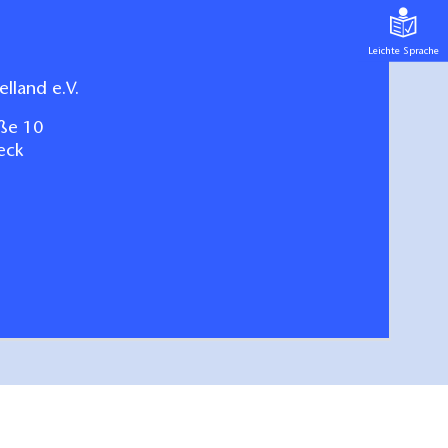
Leichte Sprache
lland e.V.
ße 10
eck
arte für das Havelland
hen/bestellen