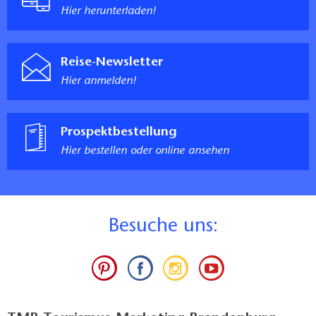
Hier herunterladen!
Reise-Newsletter
Hier anmelden!
Prospektbestellung
Hier bestellen oder online ansehen
B
esuche uns: