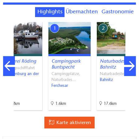
Highlights
Übernachten
Gastronomie
7
1
2
Reederei Röding
Campingpark
Naturbadestelle
Buntspecht
Bahnitz
Ausflugsschifffahrt
Brandenburg an der
Campingplätze,
Naturbadestellen
Havel
Naturbades…
Bahnitz
Ferchesar
29.2km
1.6km
17.6km
Karte aktivieren