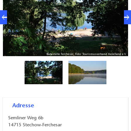
V.
Badestelle Ferchesar, Foto: Tourismusverband Havelland e.V.
Adresse
Semliner Weg 6b
14715
Stechow-Ferchesar