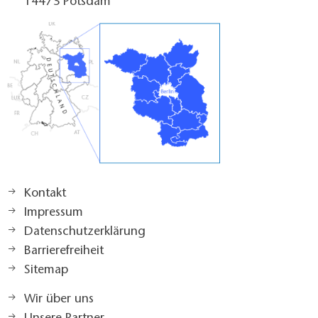
14473 Potsdam
Kücheneinrichtung (falls vorhanden) nicht
unterfahrbar
Kommentar:
Betten nur 7cm unterfahrbar
Sanitärraum zum Zimmer
Zugang stufenlos
Durchgangsbreite der Tür zum Sanitärraum: 93 cm
Durchgangsbreite der schmalsten aller zu
benutzenden Türen, Flure und Durchgänge: 93 cm
Tür schlägt in den Sanitärraum auf, beeinflusst die
Bewegungsflächen aber nicht
Kontakt
Länge der Bewegungsfläche vor dem Waschtisch: 140
Impressum
cm
Datenschutzerklärung
Breite der Bewegungsfläche vor dem Waschtisch: 140
Barrierefreiheit
cm
Sitemap
Tiefe der Unterfahrbarkeit des Waschtischs (in Höhe
von 67 cm): 38 cm
Wir über uns
Oberkante des Waschtischs (Armauflagefläche) vom