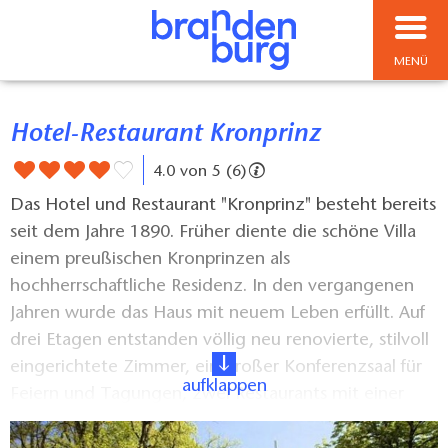
MENÜ
Hotel-Restaurant Kronprinz
4.0 von 5 (6)
Das Hotel und Restaurant "Kronprinz" besteht bereits
seit dem Jahre 1890. Früher diente die schöne Villa
einem preußischen Kronprinzen als
hochherrschaftliche Residenz. In den vergangenen
Jahren wurde das Haus mit neuem Leben erfüllt. Auf
drei Etagen entstanden völlig neu renovierte, stilvoll
eingerichtete Zimmer, ein großer Konferenzsaal für
aufklappen
Feiern und Tagungen, zwei Restaurants mit einer
großen Sommerterrasse und ein rustikaler, von alten