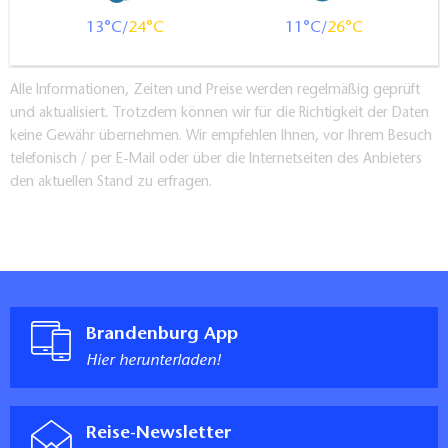
Anzahl der Stufe(n): 1
13
24
11
26
Gesamthöhe der Stufen: 7 cm
Durchgangsbreite der Eingangstür: 93 cm
Alle Informationen, Zeiten und Preise werden regelmäßig geprüft
Kommentar:
und aktualisiert. Trotzdem können wir für die Richtigkeit der Daten
die beiden vermessenen Zimmer befinden sich nicht im
keine Gewähr übernehmen. Wir empfehlen Ihnen, vor Ihrem Besuch
Haupt-, sondern in einem separaten Gästehaus
telefonisch / per E-Mail oder über die Internetseiten des Anbieters
Rezeption
den aktuellen Stand zu erfragen.
Rezeptionscounter oder -tisch nicht teilweise auf eine
Höhe von 85 cm abgesenkt, aber andere Möglichkeit
der Kommunikation im Sitzen vorhanden
Kommentar:
Rezeption nur über 8 Stufen je 17 cm im Haupthaus
erreichbar
Brandenburg App
Zimmer
Hier herunterladen!
Zugang stufenlos
Durchgangsbreite der Zimmertür: 93 cm
Durchgangsbreite der schmalsten aller zu
Reise-Newsletter