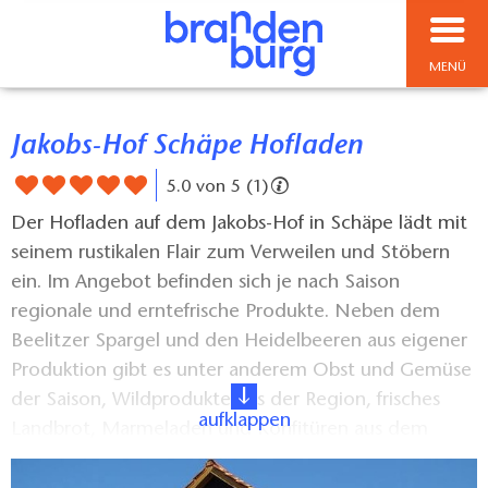
MENÜ
Jakobs-Hof Schäpe Hofladen
5.0 von 5 (1)
Der Hofladen auf dem Jakobs-Hof in Schäpe lädt mit
seinem rustikalen Flair zum Verweilen und Stöbern
ein. Im Angebot befinden sich je nach Saison
regionale und erntefrische Produkte. Neben dem
Beelitzer Spargel und den Heidelbeeren aus eigener
Produktion gibt es unter anderem Obst und Gemüse
der Saison, Wildprodukte aus der Region, frisches
aufklappen
Landbrot, Marmeladen und Konfitüren aus dem
Havelland und dem Fläming, Honigprodukte und