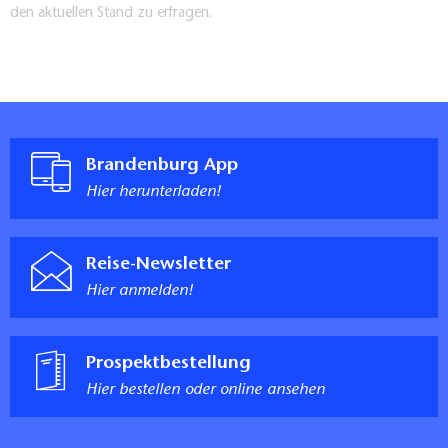
möglich.
den aktuellen Stand zu erfragen.
Zugang und Wege Innenbereich
Zugang über Stufen
Anzahl der Stufe(n): 1
Gesamthöhe der Stufen: 4 cm
Alternativ: zusätzliche Eingangstür nutzbar
Durchgangsbreite der Eingangstür: 90 cm
Brandenburg App
Durchgangsbreite der schmalsten aller sonstigen zu
Hier herunterladen!
nutzenden Türen: 90 cm
Durchgangsbreite der schmalsten aller sonstigen zu
nutzenden Flure und Durchgänge: 90 cm
Reise-Newsletter
Kommentar:
Hier anmelden!
Stufenloser Zugang zum Hofladen über Hoftor und
Innenhof.
Gästetoilette
Prospektbestellung
Durchgangsbreite der Tür zum Sanitärraum: 112 cm
Hier bestellen oder online ansehen
Durchgangsbreite der schmalsten aller zu
benutzenden Türen, Flure und Durchgänge: 99 cm