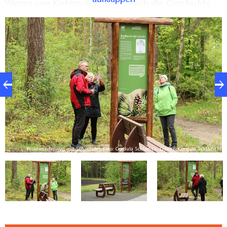
Weges von Kiefern dominiert. Auch die Geschichte
der Ortschaft Pechhütte ist stark mit dieser Baumart
verknüpft.
tz
Waldwanderweg mit Schautafel, Foto: Cordula Schladitz, Lizenz: Cordula Schladitz