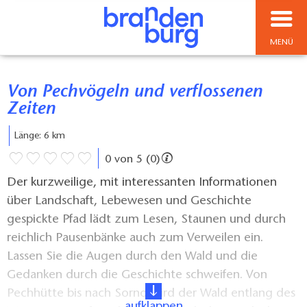
MENÜ
Von Pechvögeln und verflossenen
Zeiten
Länge: 6 km
0 von 5 (0)
Der kurzweilige, mit interessanten Informationen
über Landschaft, Lebewesen und Geschichte
gespickte Pfad lädt zum Lesen, Staunen und durch
reichlich Pausenbänke auch zum Verweilen ein.
Lassen Sie die Augen durch den Wald und die
Gedanken durch die Geschichte schweifen. Von
Pechhütte bis nach Sorno wird der Wald entlang des
aufklappen