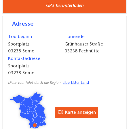
GPX herunterladen
Adresse
Tourbeginn
Tourende
Sportplatz
Grünhauser Straße
03238
Sorno
03238
Pechhütte
Kontaktadresse
Sportplatz
03238
Sorno
Diese Tour führt durch die Region:
Elbe-Elster-Land
Karte anzeigen