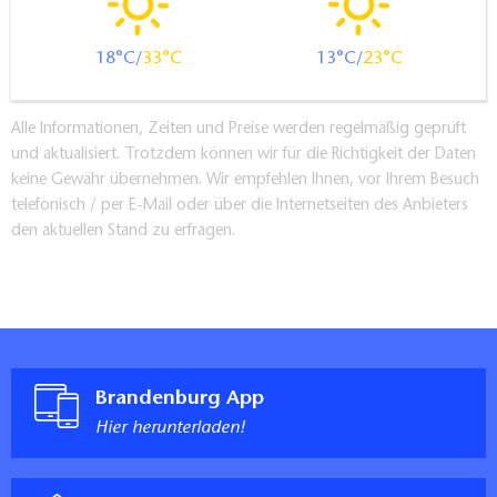
18
33
13
23
Alle Informationen, Zeiten und Preise werden regelmäßig geprüft
und aktualisiert. Trotzdem können wir für die Richtigkeit der Daten
keine Gewähr übernehmen. Wir empfehlen Ihnen, vor Ihrem Besuch
telefonisch / per E-Mail oder über die Internetseiten des Anbieters
den aktuellen Stand zu erfragen.
Brandenburg App
Hier herunterladen!