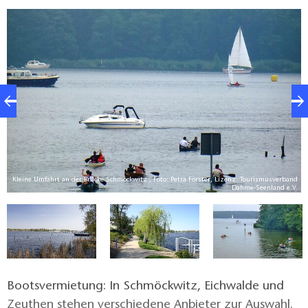
e-
Kleine Umfahrt an der Brücke Schmöckwitz , Foto: Petra Förster, Lizenz: Tourismusverband
V.
Dahme-Seenland e.V.
Bootsvermietung: In Schmöckwitz, Eichwalde und
Zeuthen stehen verschiedene Anbieter zur Auswahl.