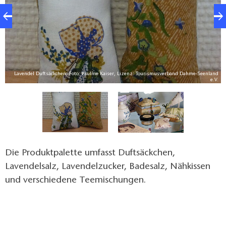
Lavendel Duftsäckchen, Foto: Pauline Kaiser, Lizenz: Tourismusverband Dahme-Seenland
e-
e.V.
V.
Die Produktpalette umfasst Duftsäckchen,
Lavendelsalz, Lavendelzucker, Badesalz, Nähkissen
und verschiedene Teemischungen.