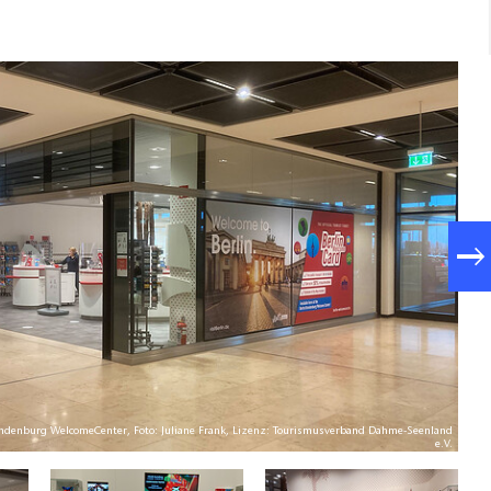
randenburg WelcomeCenter, Foto: Juliane Frank, Lizenz: Tourismusverband Dahme-Seenland
Tou
e.V.