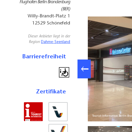
Flughafen Berlin Brandenburg
(BER)
Willy-Brandt-Platz 1
12529
Schönefeld
Dieser Anbieter liegt in der
Region
Dahme-Seenland
Barrierefreiheit
Zertifikate
Tourist-Information Berlin-B
oto: Dana Klaus, Lizenz: Tourismusverband Dahme-Seenland e.V.