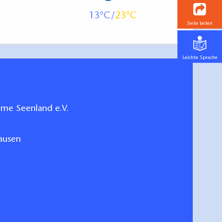
13
23
Seite teilen
Leichte Sprache
me Seenland e.V.
ausen
me-Seenland 2024
hen/bestellen