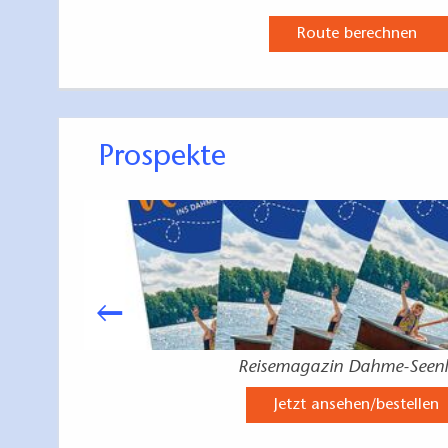
Route berechnen
Prospekte
Reisemagazin Dahme-Seen
Jetzt ansehen/bestellen