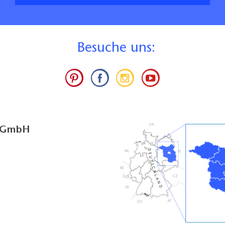
B
esuche uns:
g GmbH