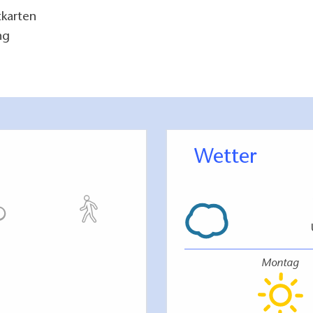
tkarten
ng
Wetter
Montag