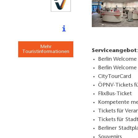
Mehr
Serviceangebot
Touristinformationen
Berlin Welcome
Berlin Welcome C
CityTourCard
ÖPNV-Tickets fü
FlixBus-Ticket
Kompetente meh
Tickets für Vera
Tickets für Stad
Berliner Stadtpl
Souvenirs