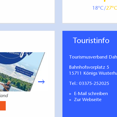
18
27
Touristinfo
Tourismusverband Dah
Bahnhofsvorplatz 5
15711 Königs Wusterh
Tel.:
03375-252025
E-Mail schreiben
land
Angeln im Dah
Zur Webseite
Jetzt anse