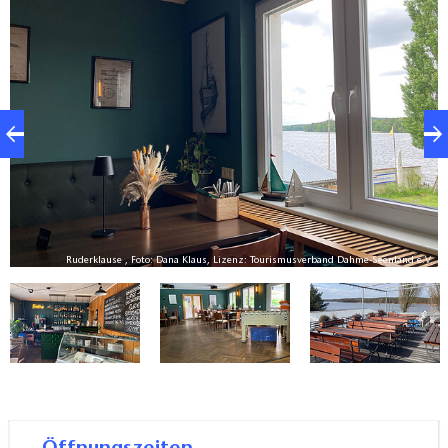
wunderbar beobachten. Neben dem gemütlichen
Restaurantbetrieb richtet die Ruderklause auch
Feierlichkeiten für Familien, Firmen und andere
Anlässe für bis zu 40 Personen aus. Viele Speisen gibt
es außerdem zum Mitnehmen.
V.
Ruderklause , Foto: Dana Klaus, Lizenz: Tourismusverband Dahme-Seenland e.V.