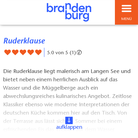
MENÜ
Ruderklause
5.0 von 5 (1)
Die Ruderklause liegt malerisch am Langen See und
bietet neben einem herrlichen Ausblick auf das
Wasser und die Müggelberge auch ein
abwechslungsreiches kulinarisches Angebot. Zeitlose
Klassiker ebenso wie moderne Interpretationen der
deutschen Küche kommen hier auf den Tisch. Von
der Terrasse aus lässt sich im Sommer bei einem
aufklappen
erfrischenden Eis das Treiben auf dem Wasser