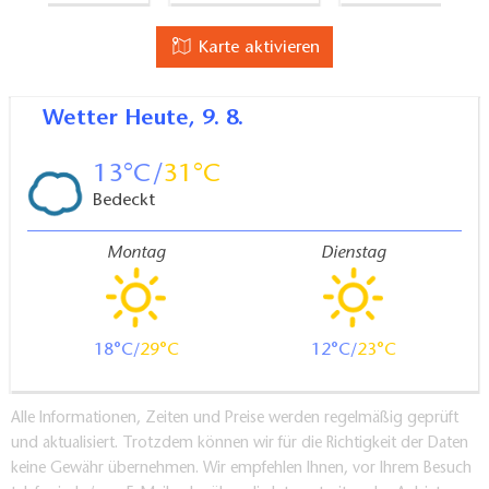
Abstellmöglichkeiten für Kinderwagen / Rollatoren
Karte aktivieren
etc.
Ergänzende Informationen:
nächste Haltestelle Straßenbahn, Schappachstraße,
Wetter
Heute, 9. 8.
ca. 5 min. entfernt
13
31
Bedeckt
Montag
Dienstag
18
29
12
23
Alle Informationen, Zeiten und Preise werden regelmäßig geprüft
und aktualisiert. Trotzdem können wir für die Richtigkeit der Daten
keine Gewähr übernehmen. Wir empfehlen Ihnen, vor Ihrem Besuch