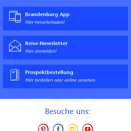
Brandenburg App
Hier herunterladen!
Reise-Newsletter
Hier anmelden!
Prospektbestellung
Hier bestellen oder online ansehen
B
esuche uns: