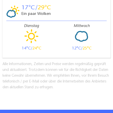
17
29
Ein paar Wolken
Dienstag
Mittwoch
14
24
12
25
Alle Informationen, Zeiten und Preise werden regelmäßig geprüft
und aktualisiert. Trotzdem können wir für die Richtigkeit der Daten
keine Gewähr übernehmen. Wir empfehlen Ihnen, vor Ihrem Besuch
telefonisch / per E-Mail oder über die Internetseiten des Anbieters
den aktuellen Stand zu erfragen.