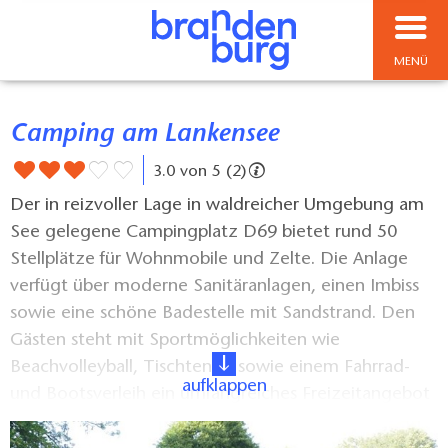
MENÜ
Camping am Lankensee
3.0 von 5 (2)
Der in reizvoller Lage in waldreicher Umgebung am
See gelegene Campingplatz D69 bietet rund 50
Stellplätze für Wohnmobile und Zelte. Die Anlage
verfügt über moderne Sanitäranlagen, einen Imbiss
sowie eine schöne Badestelle mit Sandstrand. Den
Gästen steht mit Sportmöglichkeiten wie
Beachvolleyball, Tischtennis sowie einem Fahrrad-
aufklappen
und Bootsverleih ein umfangreiches Freizeitangebot
zur Verfügung. Auch Bootsliegeplätze sind auf