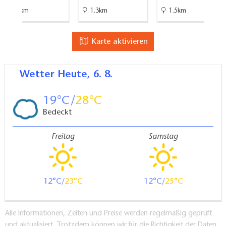
3.7km
1.3km
1.5km
Karte aktivieren
Wetter
Heute, 6. 8.
19
28
Bedeckt
Freitag
Samstag
12
23
12
25
Alle Informationen, Zeiten und Preise werden regelmäßig geprüft
und aktualisiert. Trotzdem können wir für die Richtigkeit der Daten