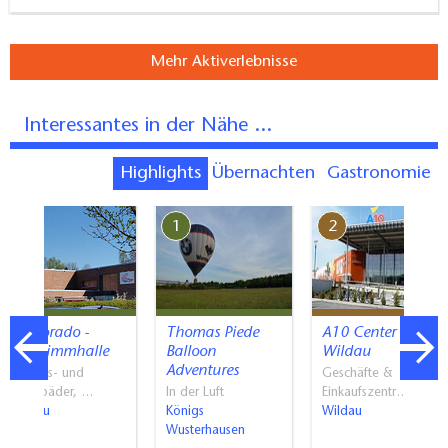
Mehr Aktiverlebnisse
Interessantes in der Nähe ...
Highlights
Übernachten
Gastronomie
7
1
2
Wildorado -
Thomas Piede
A10 Center
Schwimmhalle
Balloon
Wildau
Adventures
Erlebnis- und
Geschäfte &
Spaßbäder, …
In der Luft
Einkaufszentr…
Wildau
Königs
Wildau
Wusterhausen