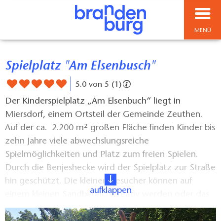
MENÜ
Spielplatz "Am Elsenbusch"
5.0 von 5 (1)
Der Kinderspielplatz „Am Elsenbuch“ liegt in
Miersdorf, einem Ortsteil der Gemeinde Zeuthen.
Auf der ca. 2.200 m² großen Fläche finden Kinder bis
zehn Jahre viele abwechslungsreiche
Spielmöglichkeiten und Platz zum freien Spielen.
Durch die Benjeshecke wird der Spielplatz zur Straße
hin geschützt. Die kleinen Besucher können auf
aufklappen
einem kleinen Sandbereich kreativ werden oder das
naturnah gestaltete Stammlabyrinth erkunden. Vom