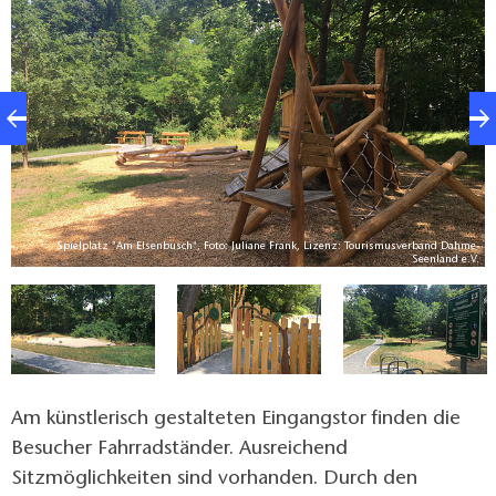
Balanciermikado gelangen die Kinder direkt zum
Baumhaus mit vielen Klettermöglichkeiten. Der
Reifenschwinger bringt viel Spaß beim Schaukeln.
Spielplatz "Am Elsenbusch", Foto: Juliane Frank, Lizenz: Tourismusverband Dahme-
V.
Seenland e.V.
Am künstlerisch gestalteten Eingangstor finden die
Besucher Fahrradständer. Ausreichend
Sitzmöglichkeiten sind vorhanden. Durch den